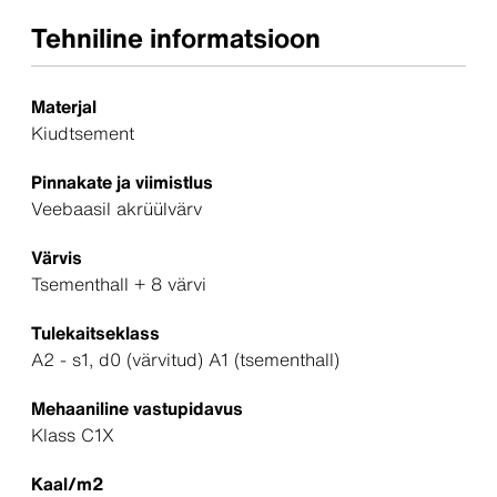
Tehniline informatsioon
Materjal
Kiudtsement
Pinnakate ja viimistlus
Veebaasil akrüülvärv
Värvis
Tsementhall + 8 värvi
Tulekaitseklass
A2 - s1, d0 (värvitud) A1 (tsementhall)
Mehaaniline vastupidavus
Klass C1X
Kaal/m2