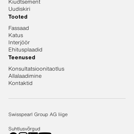
Kiudtsement
Uudiskiri
Tooted
Fassaad
Katus
Interjöör
Ehitusplaadid
Teenused
Konsultatsioonitaotlus
Allalaadimine
Kontaktid
Swisspearl Group AG liige
Suhtlusvõrgud