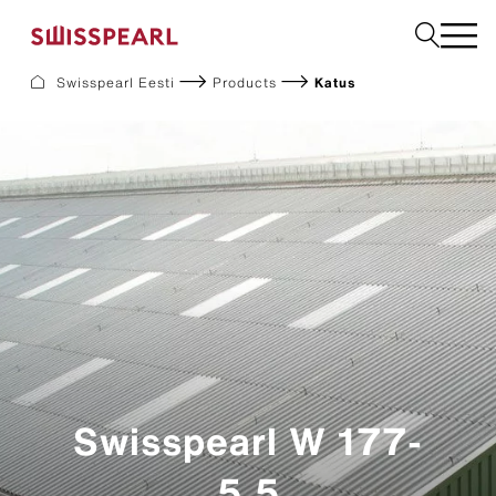
Swisspearl Eesti
Products
Katus
Fassaadikatted
Katusekatted
Ehitusplaadid
Interjöör
Allalaadimine
Ettevõte
Teenused
Inspiratsioon
Jätkusuutlikkus
Swisspearl W 177-
5.5