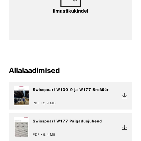
Ilmastikukindel
Allalaadimised
Swisspearl W130-9 ja W177 Brošüür
PDF
2,9 MB
Swisspearl W177 Paigadusjuhend
PDF
5,4 MB