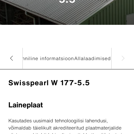
s
Värvid
Tehniline informatsioon
Allalaadimised
Swisspearl W 177-5.5
Laineplaat
Kasutades uusimaid tehnoloogilisi lahendusi,
võimaldab täielikult akrediteeritud plaatmaterjalide