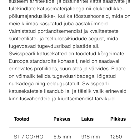
süsteem arhitektidel ja disaineritel katta säästvate ja
tulekindlate katusematerjalidega nii elukondlikke-,
põllumajanduslikke-, kui ka tööstushooneid, mida on
meie kliimas kasutatud juba aastakümneid.
Valmistatud portlandtsemendist ja kvaliteetsete
sünteetiliste- ja tselluloosikiudude segust, mida
tugevdavad tugevdusribad plaatide all.
Swisspearli katusekatted on toodetud kõrgeimate
Euroopa standardite kohaselt, neid on saadaval
erinevates profiilides, suurustes ja värvides. Plaate
on võimalik tellida tugevdusribadega, lõigatud
nurkadega ning eelaugustatult. Swisspearli
katusekatetele lisandub lai ja täielik valik erinevaid
kinnitusvahendeid ja kiudtsemendist tarvikuid.
Tooted
Paksus
Laius
Pikkus
ST / CO/HO
6.5 mm
918 mm
1250