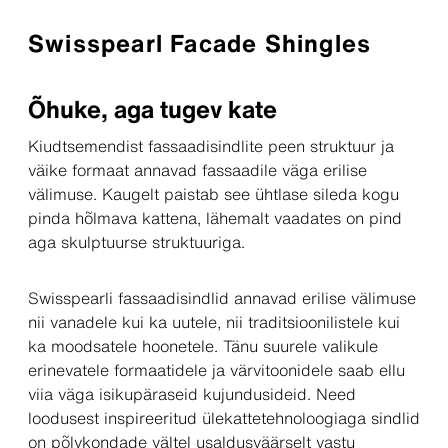
Swisspearl Facade Shingles
Õhuke, aga tugev kate
Kiudtsemendist fassaadisindlite peen struktuur ja
väike formaat annavad fassaadile väga erilise
välimuse. Kaugelt paistab see ühtlase sileda kogu
pinda hõlmava kattena, lähemalt vaadates on pind
aga skulptuurse struktuuriga.
Swisspearli fassaadisindlid annavad erilise välimuse
nii vanadele kui ka uutele, nii traditsioonilistele kui
ka moodsatele hoonetele. Tänu suurele valikule
erinevatele formaatidele ja värvitoonidele saab ellu
viia väga isikupäraseid kujundusideid. Need
loodusest inspireeritud ülekattetehnoloogiaga sindlid
on põlvkondade vältel usaldusväärselt vastu