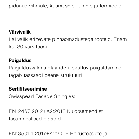
pidanud vihmale, kuumusele, lumele ja tormidele.
Värvivalik
Lai valik erinevate pinnaomadustega tooteid. Enam
kui 30 värvitooni.
Paigaldus
Paigaldusvalmis plaatide ülekattuv paigaldamine
tagab fassaadi peene struktuuri
Sertifitseerimine
Swisspearl Facade Shingles:
EN12467:2012+A2:2018 Kiudtsemendist
tasapinnalised plaadid
EN13501-1:2017+A1:2009 Ehitustoodete ja -