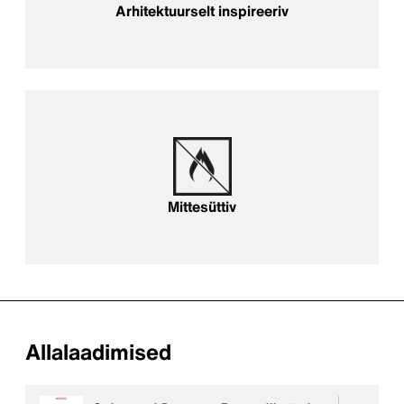
Arhitektuurselt inspireeriv
Tulekindel
Mittesüttiv
Allalaadimised