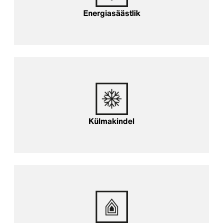
Energiasäästlik
Külmakindel
Külmakindel
Arhitektuurselt inspireeriv