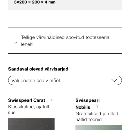
3×200 × 200 × 4 mm
Tellige värvinäidised soovitud tooteseeria
lehelt
Saadaval olevad värvisarjad
Swisspearl Carat
Swisspearl
Klassikaline, ajatult
Nobilis
ilus
Graatsilised ja üllad
hallid toonid