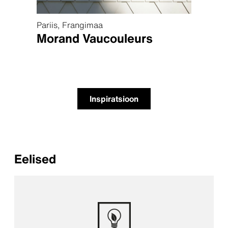
Seni
Pariis, Frangimaa
Morand Vaucouleurs
Inspiratsioon
Eelised
Energiasäästlik