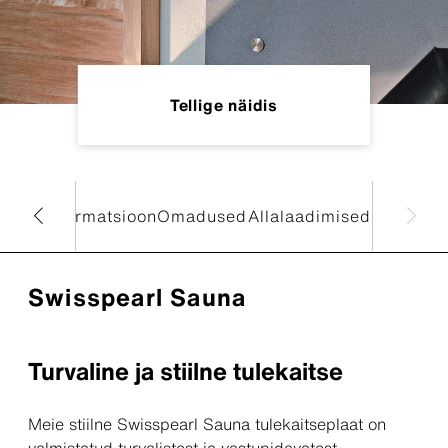
Tellige näidis
iline informatsioon
Omadused
Allalaadimised
Swisspearl Sauna
Turvaline ja stiilne tulekaitse
Meie stiilne Swisspearl Sauna tulekaitseplaat on