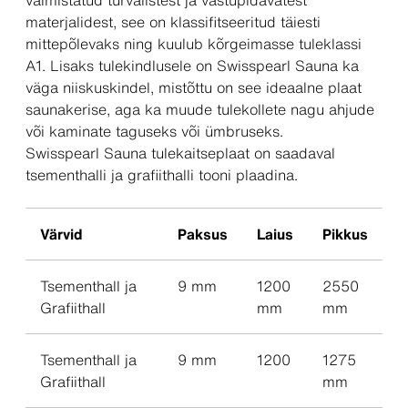
valmistatud turvalistest ja vastupidavatest
materjalidest, see on klassifitseeritud täiesti
mittepõlevaks ning kuulub kõrgeimasse tuleklassi
A1. Lisaks tulekindlusele on Swisspearl Sauna ka
väga niiskuskindel, mistõttu on see ideaalne plaat
saunakerise, aga ka muude tulekollete nagu ahjude
või kaminate taguseks või ümbruseks.
Swisspearl Sauna tulekaitseplaat on saadaval
tsementhalli ja grafiithalli tooni plaadina.
Värvid
Paksus
Laius
Pikkus
Tsementhall ja
9 mm
1200
2550
Grafiithall
mm
mm
Tsementhall ja
9 mm
1200
1275
Grafiithall
mm