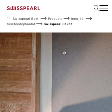
Swisspearl Eesti
Products
Interjöör
Sisetöödeplaadid
Swisspearl Sauna
Fassaadikatted
Katusekatted
Ehitusplaadid
Interjöör
Allalaadimine
Ettevõte
Teenused
Inspiratsioon
Jätkusuutlikkus