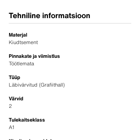
Tehniline informatsioon
Materjal
Kiudtsement
Pinnakate ja viimistlus
Töötlemata
Tüüp
Läbivärvitud (Grafiithall)
Värvid
2
Tulekaitseklass
A1