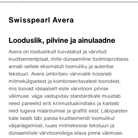
Swisspearl Avera
Looduslik, pilvine ja ainulaadne
Avera on looduslikult kuivatatud ja värvitud
kiudtsementplaat, mille dünaamiline tootmisprotsess
annab sellele eksimatult loomuliku ja autentse
tekstuuri. Avera ümbritsev värvivalik koosneb
mitmekülgsetest ja kombineeritavatest toonidest,
mis toovad ideaalselt esile värvitooni pilvise
välimuse. väga vastupidav standardkate muudab
need paneelid eriti kriimustuskindlaks ja kaitseb
neid tugeva määrdumise ja graffiti eest. Läbipaistev
kate laseb läbi paista kiudtsemendi loomulikul
väljanägemisel, luues mitmekesise tekstuuri ja
dünaamiliste värvitoonidega elava pinna välimuse.