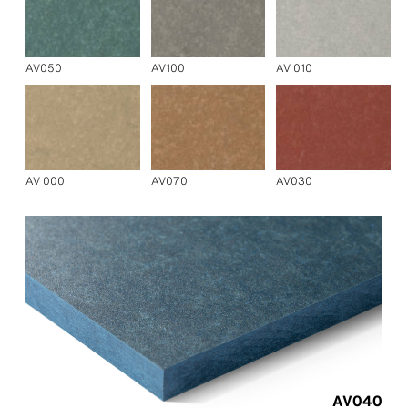
AV050
AV100
AV 010
AV 000
AV070
AV030
AV040