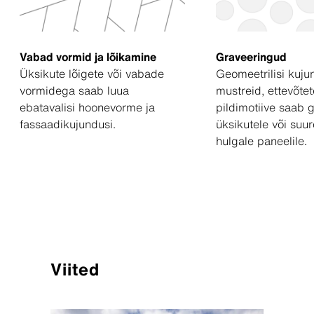
Vabad vormid ja lõikamine
Graveeringud
Üksikute lõigete või vabade
Geomeetrilisi kujun
vormidega saab luua
mustreid, ettevõtet
ebatavalisi hoonevorme ja
pildimotiive saab 
fassaadikujundusi.
üksikutele või suu
hulgale paneelile.
Viited