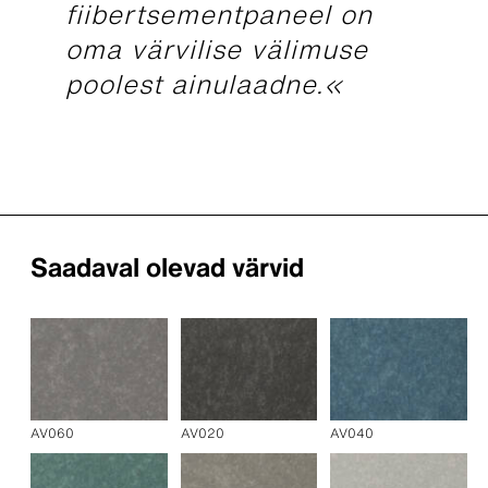
fiibertsementpaneel on
oma värvilise välimuse
poolest ainulaadne.«
Saadaval olevad värvid
AV060
AV020
AV040