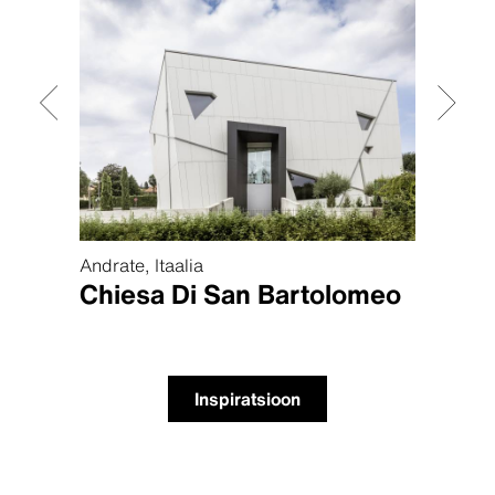
Andrate, Itaalia
Chicag
ake
Chiesa Di San Bartolomeo
Mox
Inspiratsioon