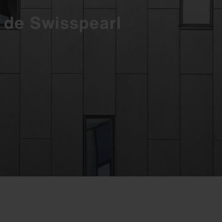
 de Swisspearl
Contact
Contact
Contact
Contact