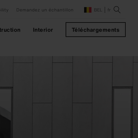
ility
Demandez un échantillon
BEL
fr
ruction
Interior
Téléchargements
des
s