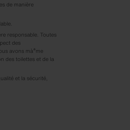
ées de manière
lable.
ère responsable. Toutes
spect des
 nous avons màªme
n des toilettes et de la
alité et la sécurité,