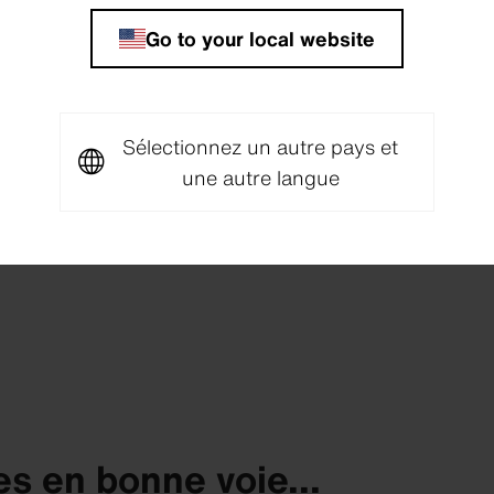
Go to your local website
Certified
Sélectionnez un autre pays et
Miljöbyggnad
Silver Förskolan
une autre langue
Sandslottet,
Sköndal Suède
 en bonne voie...