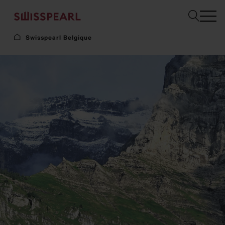
Swisspearl Belgique
Façade
Toiture
Construction
Interior
Téléchargements
Services
Entreprise
Inspiration
Sustainability
Demandez un échantillon