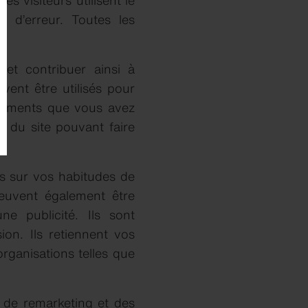
s visiteurs utilisent le
s d’erreur. Toutes les
 et contribuer ainsi à
vent être utilisés pour
ngements que vous avez
ts du site pouvant faire
ns sur vos habitudes de
peuvent également être
e publicité. Ils sont
on. Ils retiennent vos
organisations telles que
 de remarketing et des