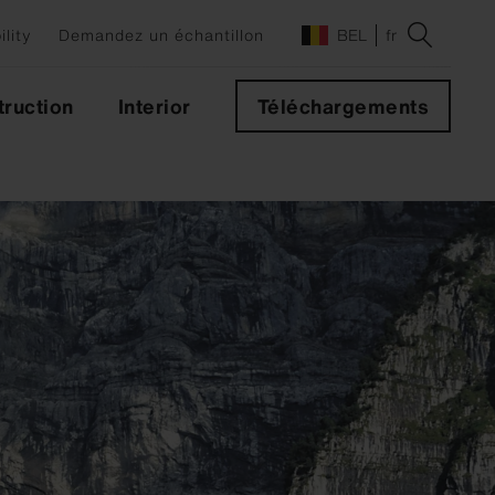
ility
Demandez un échantillon
BEL
fr
ruction
Interior
Téléchargements
des
s