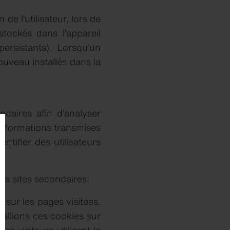
de l’utilisateur, lors de
tockés dans l’appareil
ersistants). Lorsqu’un
nouveau installés dans la
daires afin d’analyser
es informations transmises
ntifier des utilisateurs
es sites secondaires:
sur les pages visitées.
tallions ces cookies sur