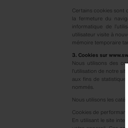
Certains cookies sont cr
la fermeture du navig
informatique de l’uti
utilisateur visite à nou
mémoire temporaire tan
3. Cookies sur www.swi
Nous utilisons des co
l’utilisation de notre si
aux fins de statistique
nommés.
Nous utilisons les caté
Cookies de performance
En utilisant le site in