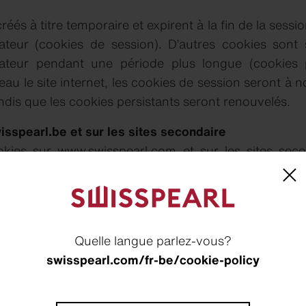
éés à titre temporaire et expirent à la fin de la session 
ateur (cookies de session). D’autres cookies sont s
lisateur pendant une période plus longue (cookies p
veau le site internet, les cookies de session seront à 
dis que les cookies persistants seront renouvelés.
sspearl.be et sur les sites secondaire
okies sur www.swisspearl.com et sur les sites secon
te internet, d’améliorer et de simplifier votre visite. L
s sont anonymes et ne peuvent être utilisées pour ide
gories suivantes de cookies sur siwwpearl.com et sur l
Quelle langue parlez-vous?
swisspearl.com/fr-be/cookie-policy
. Ces cookies collectent des informations anonymes 
ternet de Swisspearl, vous consentez à ce que nous ins