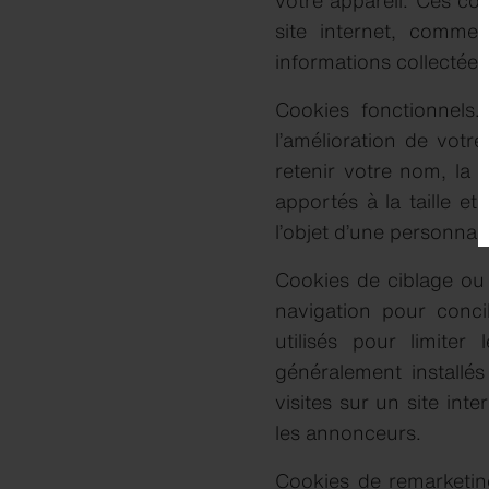
votre appareil. Ces coo
site internet, comme 
informations collectée
Cookies fonctionnels.
l’amélioration de votr
retenir votre nom, la
apportés à la taille et
l’objet d’une personnali
Cookies de ciblage ou 
navigation pour conci
utilisés pour limite
généralement installé
visites sur un site int
les annonceurs.
Cookies de remarketin