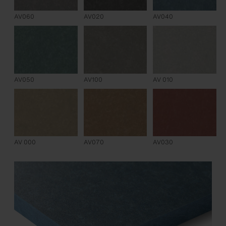
AV060
AV020
AV040
AV050
AV100
AV 010
AV 000
AV070
AV030