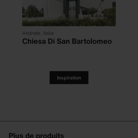
Andrate, Italie
Chicag
ake
Chiesa Di San Bartolomeo
Mox
Inspiration
Plus de produits