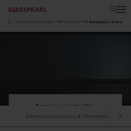
Swisspearl Belgique
Produits
Swisspearl Avera
Façade
Toiture
Construction
Interior
Téléchargements
Services
Entreprise
Inspiration
Sustainability
Demandez un échantillon
Demandez un échantillon
Généralités
Couleurs & Formats
Avantages &