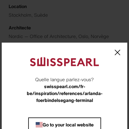
Location
Stockholm, Suède
Architecte
Nordic — Office of Architecture, Oslo, Norvège
Builder
Swedavia
Partner
Stombergs
Quelle langue parlez-vous?
swisspearl.com/fr-
Photographer
be/inspiration/references/arlanda-
baraBild Sverige AB, Årsta, Suède
foerbindelsegang-terminal
Retour à la vue d'ensemble
Go to your local website