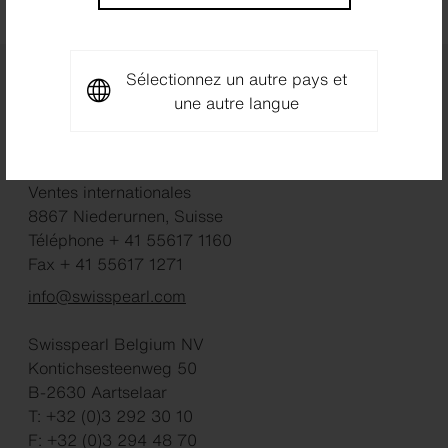
Sélectionnez un autre pays et
une autre langue
Swisspearl
Ventes internationales
8867 Niederurnen, Suisse
Téléphone + 41 55617 1160
Fax + 41 55617 1271
info@swisspearl.com
Swisspearl Belgium NV
Kontichsesteenweg 50
B-2630 Aartselaar
T: +32 (0)3 292 30 10
F: +32 (0)3 294 48 70