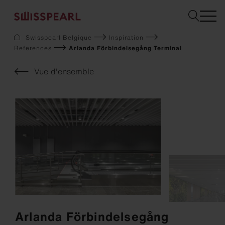
Swisspearl Belgique
Inspiration
References
Arlanda Förbindelsegång Terminal
Façade
Toiture
Vue d'ensemble
Construction
Interior
Téléchargements
Services
Entreprise
Inspiration
Sustainability
Demandez un échantillon
Arlanda Förbindelsegång