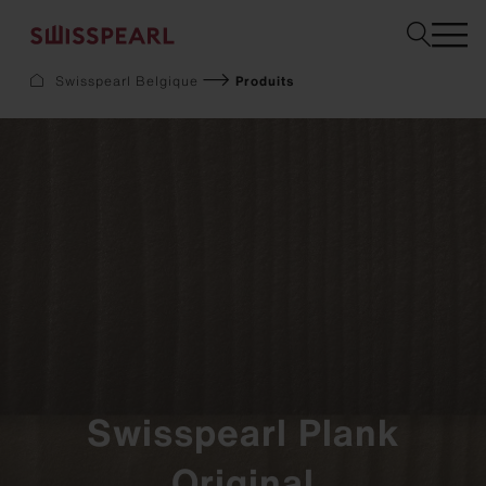
Sélectionnez
Swisspearl Belgique
Produits
Façade
Toiture
Construction
Interior
Téléchargements
Services
Entreprise
Inspiration
Sustainability
Demandez un échantillon
Swisspearl Plank
Original