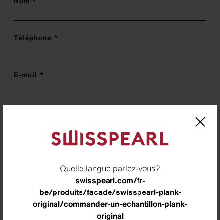
Nom *
Téléphone *
E-mail *
Adresse de l'entreprise
Entreprise
Quelle langue parlez-vous?
swisspearl.com/fr-
Addresse - Ligne 1 *
be/produits/facade/swisspearl-plank-
original/commander-un-echantillon-plank-
original