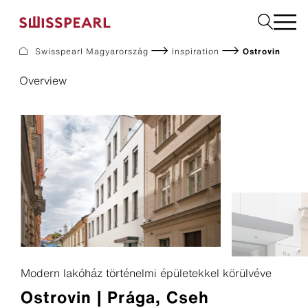
Swisspearl Magyarország
Inspiration
Ostrovin
Homlokzat
Overview
Downloads
Vállalat
Tanácsadás igénylése
Fenntarthatóság
Modern lakóház történelmi épületekkel körülvéve
Ostrovin | Prága, Cseh