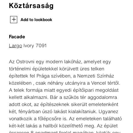
Köztársaság
Add to lookbook
Facade
Largo
Ivory 7091
Az Ostrovni egy modern lakóház, amelyet egy
történelmi épületekkel körülvett üres telken
építettek fel Prága szívében, a Nemzeti Színház
közelében , csak néhány utcányira a Vencel tértől.
A telek formája miatt egyedi építőipari megoldást
kellett alkalmazni. Bár a szűkös tér aggodalomra
adott okot, az építészeknek sikerült emeletenként
két, fényárban úszó lakást kialakítaniuk. Ugyanez
vonatkozik a főlépcsőre is. Az emeleteken található
két-két lakás a hallból közelíthető meg. Az épület
összesen 8 apartmant foglal magában, köztük egy