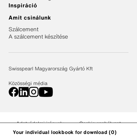
Inspiráció
Amit csinálunk
Szálcement
A szálcement készítése
Swisspearl Magyarország Gyártó Kft
Közösségi média
Adatvédelmi irányelv
Cookie szabályzat
Cookie settings
Your individual lookbook for download (
0
)