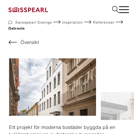
Swisspearl Sverige
Inspiration
Referenser
Ostrovin
Fasad
Tak
Översikt
Bygg
Solar
Interiör
Ladda ner dokument
Företaget
Service
Inspiration
Beställ prover
Hållbarhet
Ett projekt för moderna bostäder byggda på en