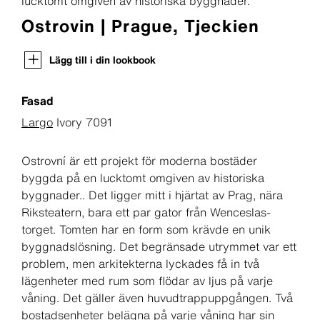
lucktomt omgiven av historiska byggnader.
Ostrovin | Prague, Tjeckien
Lägg till i din lookbook
Fasad
Largo
Ivory 7091
Ostrovní är ett projekt för moderna bostäder
byggda på en lucktomt omgiven av historiska
byggnader.. Det ligger mitt i hjärtat av Prag, nära
Riksteatern, bara ett par gator från Wenceslas-
torget. Tomten har en form som krävde en unik
byggnadslösning. Det begränsade utrymmet var ett
problem, men arkitekterna lyckades få in två
lägenheter med rum som flödar av ljus på varje
våning. Det gäller även huvudtrappuppgången. Två
bostadsenheter belägna på varje våning har sin