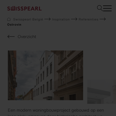
Swisspearl België
Inspiration
Referenties
Ostrovin
Gevel
Dak
Overzicht
Bouw
Interieur
Downloads
Bedrijf
Services
Inspiration
Staal bestellen
Duurzaamheid
Een modern woningbouwproject gebouwd op een