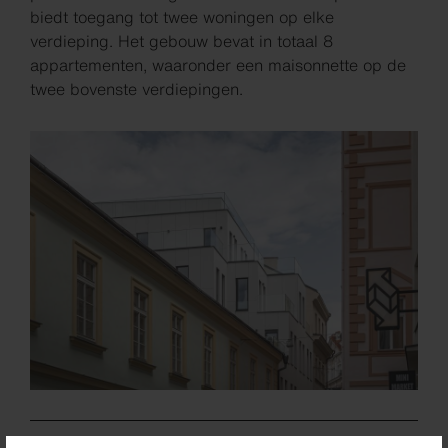
biedt toegang tot twee woningen op elke
verdieping. Het gebouw bevat in totaal 8
appartementen, waaronder een maisonnette op de
twee bovenste verdiepingen.