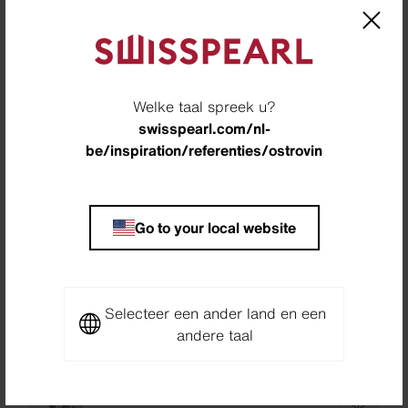
Location
Praag, Tsjechië
Architect
KC Architecture s.r.o., Praha 1 - Nové Město,
Welke taal spreek u?
Tsjechië
swisspearl.com/nl-
be/inspiration/referenties/ostrovin
Builder
Atkins and Langford Development s.r.o., Praha ,
Tsjechië
Go to your local website
Photographer
Meraner & Hauser OHG/SNC, Bozen, Italië
Selecteer een ander land en een
Downloads
andere taal
Project Sheet Ostrovin