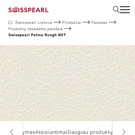
Pasirinkite spalvą
Swisspearl Lietuva
Produktai
Fasadas
Produktų fasadams paieška
Fasadas
Swisspearl Patina Rough NXT
Stogas
Statybinės
Interjeras
Atsisiuntimai
Įmonė
Paslaugos
Įkvėpimui
Tvarumas
ir pritaikymas
Atsisiuntimai
Daugiau produktų