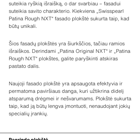
suteikia ryškią išraišką, o dar svarbiau – fasadui
suteikia savito charakterio. Kiekviena „Swisspearl
Patina Rough NXT“ fasado plokštė sukurta taip, kad
būtų unikali.
Šios fasadų plokštės yra šiurkščios, tačiau ramios
išraiškos. Derindami „Patina Original NXT“ ir „Patina
Rough NXT“ plokštes, galite paryškinti atskiras
pastato dalis.
Naujoji fasado plokštė yra apsaugota efektyvia ir
permatoma paviršiaus danga, kuri užtikrina didelį
atsparumą drėgmei ir nešvarumams. Plokštė sukurta
taip, kad ją būtų lengva įmontuoti, nenaudojant jokių
specialių įrankių.
Pagrindo plokštė