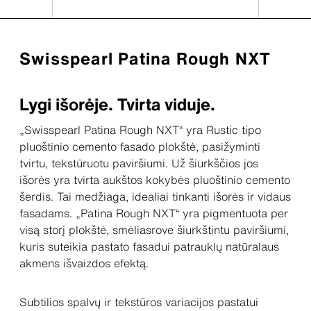
Swisspearl Patina Rough NXT
Lygi išorėje. Tvirta viduje.
„Swisspearl Patina Rough NXT“ yra Rustic tipo
pluoštinio cemento fasado plokštė, pasižyminti
tvirtu, tekstūruotu paviršiumi. Už šiurkščios jos
išorės yra tvirta aukštos kokybės pluoštinio cemento
šerdis. Tai medžiaga, idealiai tinkanti išorės ir vidaus
fasadams. „Patina Rough NXT“ yra pigmentuota per
visą storį plokštė, smėliasrove šiurkštintu paviršiumi,
kuris suteikia pastato fasadui patrauklų natūralaus
akmens išvaizdos efektą.
Subtilios spalvų ir tekstūros variacijos pastatui