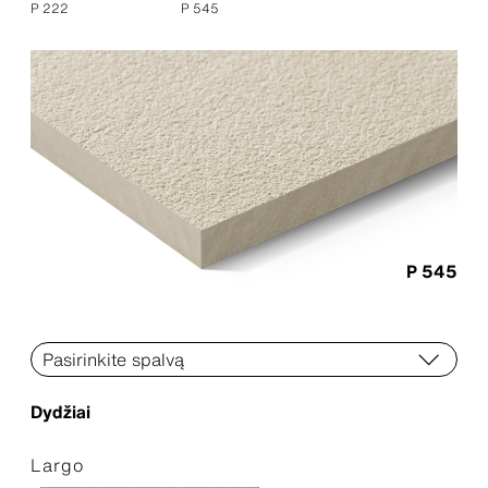
P 222
P 545
P 545
Dydžiai
Largo