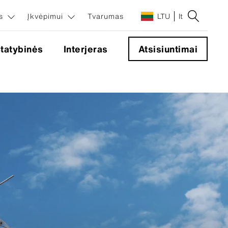
os
Įkvėpimui
Tvarumas
LTU
lt
tatybinės
Interjeras
Atsisiuntimai
ndiniai
mentai
entai