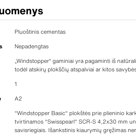
duomenys
Pluoštinis cementas
s
Nepadengtas
„Windstopper“ gaminiai yra pagaminti iš natūra
todėl atskirų plokščių atspalviai ar kitos savybės 
1
ė
A2
"Windstopper Basic" plokštės prie plieninio kar
tvirtinamos "Swisspearl" SCR-S 4,2x30 mm uni
savisriegiais. Išankstinis kiaurymių gręžimas ner