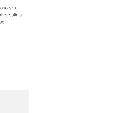
kaso yra
versaliais
se