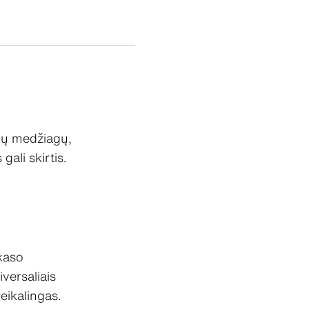
lių medžiagų,
gali skirtis.
kaso
versaliais
eikalingas.