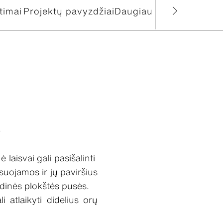
timai
Projektų pavyzdžiai
Daugiau produktų
s
laisvai gali pasišalinti
uojamos ir jų paviršius
vidinės plokštės pusės.
i atlaikyti didelius orų