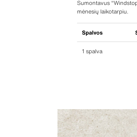
Sumontavus "Windstoppe
mėnesių laikotarpiu.
Spalvos
1 spalva