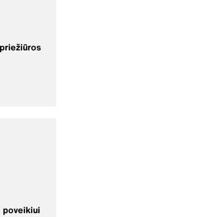
priežiūros
 poveikiui