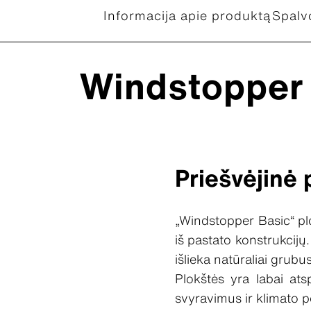
Informacija apie produktą
Spalv
Windstopper
Priešvėjinė 
„Windstopper Basic“ plo
iš pastato konstrukcij
išlieka natūraliai grubus
Plokštės yra labai atsp
svyravimus ir klimato 