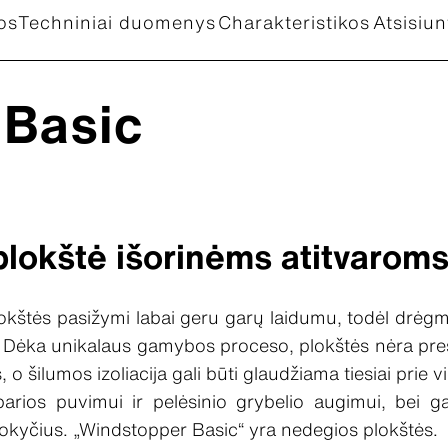
os
Techniniai duomenys
Charakteristikos
Atsisiun
 Basic
plokštė išorinėms atitvarom
kštės pasižymi labai geru garų laidumu, todėl drėgmė 
ų. Dėka unikalaus gamybos proceso, plokštės nėra pres
, o šilumos izoliacija gali būti glaudžiama tiesiai prie 
arios puvimui ir pelėsinio grybelio augimui, bei gal
pokyčius. „Windstopper Basic“ yra nedegios plokštės.