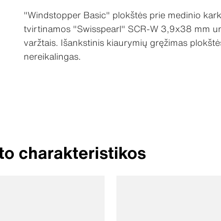
"Windstopper Basic" plokštės prie medinio kar
tvirtinamos "Swisspearl" SCR-W 3,9x38 mm uni
varžtais. Išankstinis kiaurymių gręžimas plokštė
nereikalingas.
o charakteristikos