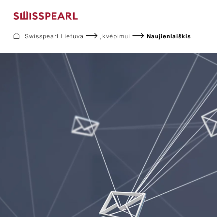
Swisspearl Lietuva
Įkvėpimui
Naujienlaiškis
Fasadas
Stogas
Statybinės
Interjeras
Atsisiuntimai
Įmonė
Paslaugos
Įkvėpimui
Tvarumas