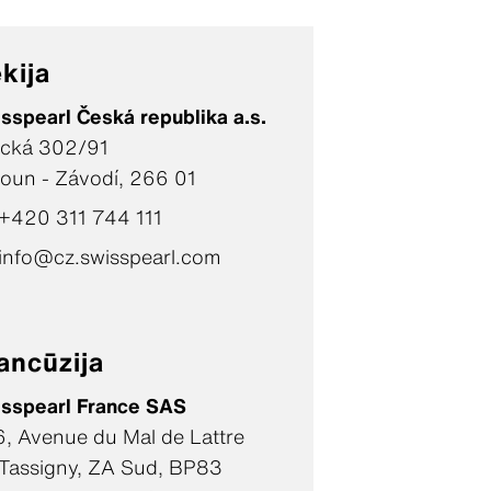
kija
sspearl Česká republika a.s.
ická 302/91
oun - Závodí, 266 01
+420 311 744 111
info@cz.swisspearl.com
ancūzija
sspearl France SAS
, Avenue du Mal de Lattre
Tassigny, ZA Sud, BP83