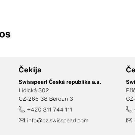
os
Čekija
Če
Swisspearl Česká republika a.s.
Swi
Lidická 302
Pří
CZ-266 38 Beroun 3
CZ
+420 311 744 111
info@cz.swisspearl.com