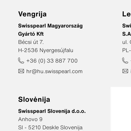
Vengrija
Le
Swisspearl Magyarország
Swi
Gyártó Kft
S.A
Bécsi út 7.
ul.
H-2536 Nyergesújfalu
PL
+36 (0) 33 887 700
hr@hu.swisspearl.com
Slovėnija
Swisspearl Slovenija d.o.o.
Anhovo 9
SI - 5210 Deskle Slovenija