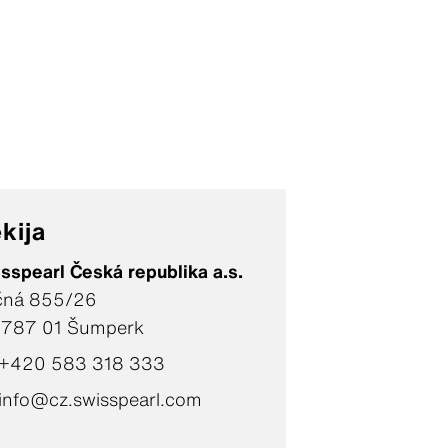
kija
sspearl Česká republika a.s.
čná 855/26
-787 01 Šumperk
+420 583 318 333
info@cz.swisspearl.com