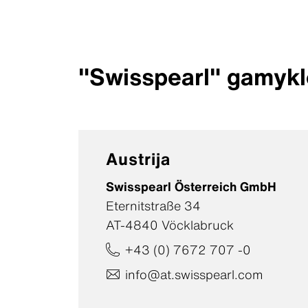
"Swisspearl" gamykl
Austrija
Swisspearl Österreich GmbH
Eternitstraße 34
AT-4840 Vöcklabruck
+43 (0) 7672 707 -0
info@at.swisspearl.com