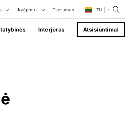
os
Įkvėpimui
Tvarumas
LTU
lt
tatybinės
Interjeras
Atsisiuntimai
ndiniai
mentai
entai
nė