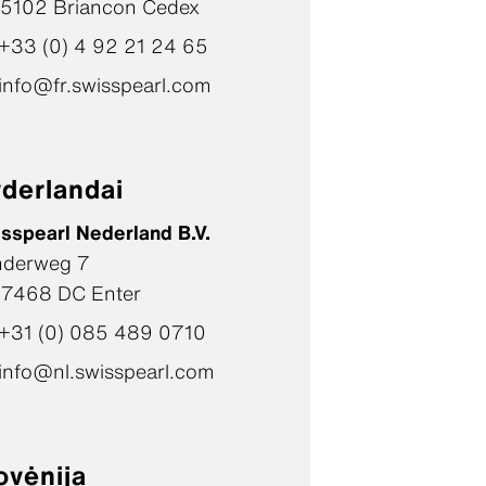
5102 Briancon Cedex
+33 (0) 4 92 21 24 65
info@fr.swisspearl.com
derlandai
sspearl Nederland B.V.
nderweg 7
7468 DC Enter
+31 (0) 085 489 0710
info@nl.swisspearl.com
ovėnija