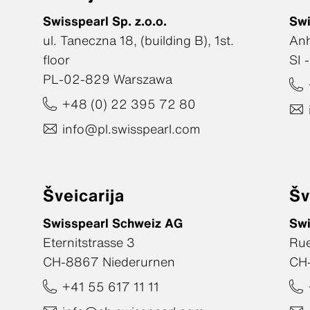
Swisspearl Sp. z.o.o.
Swi
ul. Taneczna 18, (building B), 1st.
An
floor
SI 
PL-02-829 Warszawa
+48 (0) 22 395 72 80
info@pl.swisspearl.com
Šveicarija
Šv
Swisspearl Schweiz AG
Swi
Eternitstrasse 3
Rue
CH-8867 Niederurnen
CH
+41 55 617 11 11