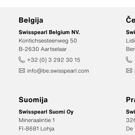
Belgija
Če
Swisspearl Belgium NV.
Swi
Kontichsesteenweg 50
Lid
B-2630 Aartselaar
Ber
+32 (0) 3 292 30 15
info@be.swisspearl.com
Suomija
Pr
Swisspearl Suomi Oy
Swi
Mineraalintie 1
326
FI-8681 Lohja
De 