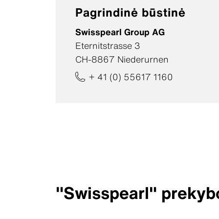
Swisspearl Patina Rough NXT
Pagrindinė būstinė
Swisspearl Patina Inline NXT
Swisspearl Patina Structure NXT
Swisspearl Group AG
Eternitstrasse 3
CH-8867 Niederurnen
+ 41 (0) 55617 1160
Architektūros žurnalas
Architektūros žurnalas
Architektūros žurnalas
Architektūros žurnalas
"Swisspearl" prekybo