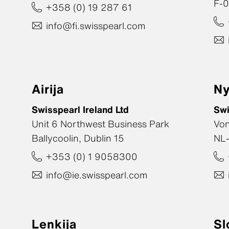
F-0
+358 (0) 19 287 61
info@fi.swisspearl.com
Airija
Ny
Swisspearl Ireland Ltd
Swi
Unit 6 Northwest Business Park
Vo
Ballycoolin, Dublin 15
NL-
+353 (0) 1 9058300
info@ie.swisspearl.com
Lenkija
Sl