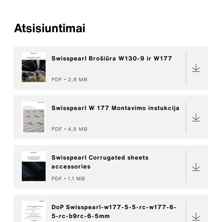
Atsisiuntimai
Swisspearl Brošiūra W130-9 ir W177
PDF
2,8 MB
Swisspearl W 177 Montavimo instukcija
PDF
4,6 MB
Swisspearl Corrugated sheets
accessories
PDF
1,1 MB
DoP Swisspearl-w177-5-5-rc-w177-6-
5-rc-b9rc-6-5mm