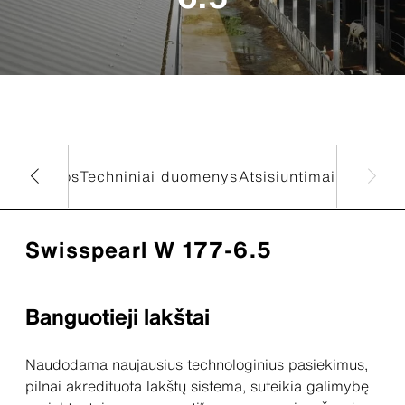
ktą
Spalvos
Techniniai duomenys
Atsisiuntimai
Swisspearl W 177-6.5
Banguotieji lakštai
Naudodama naujausius technologinius pasiekimus,
pilnai akredituota lakštų sistema, suteikia galimybę