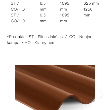
ST /
6,5
1095
625 mm
CO/HO
mm
mm
1250
ST /
6,5
1095
mm
CO/HO
mm
mm
*Produktai: ST - Pilnas lakštas / CO - Nupjauti
kampai / HO - Kiaurymės