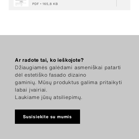
PDF
165,8 KB
Ar radote tai, ko ieškojote?
Džiaugiamės galėdami asmeniškai patarti
dėl estetiško fasado dizaino
gaminių. Mūsų produktus galima pritaikyti
labai įvairiai.
Laukiame jūsų atsiliepimų.
Susisiekite su mumis