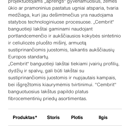
projektuotojams „aprengti“ gyvenamuosius, žemės
ūkio ar pramoninius pastatus ugniai atsparia, tvaria
medžiaga, kuri jau dešimtmečius yra naudojama
statybos technologiniuose procesuose. „Cembrit“
banguotieji lakštai gaminami naudojant
portlandcemenčio ir aukščiausios kokybės sintetinio
ir celiuliozės pluošto mišinį, armuotą
sustiprinančiomis juostomis, laikantis aukščiausių
Europos standartų.
„Cembrit“ banguotieji lakštai tiekiami įvairių profilių,
dydžių ir spalvų, gali būti lakštai su
sustiprinančiomis juostomis ir nupjautais kampais,
bei išgręžtomis kiaurymėmis tvirtinimui. "Cembrit"
banguotuosius lakštus papildo platus
fibrocementinių priedų asortimentas.
Produktas*
Storis
Plotis
Ilgis