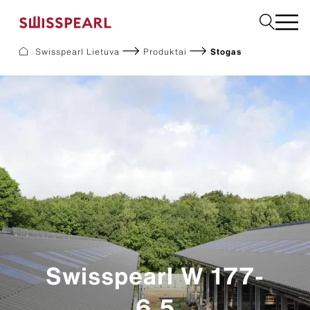
Swisspearl Lietuva
Produktai
Stogas
Fasadas
Stogas
Statybinės
Interjeras
Atsisiuntimai
Įmonė
Paslaugos
Įkvėpimui
Tvarumas
Swisspearl W 177-
6.5