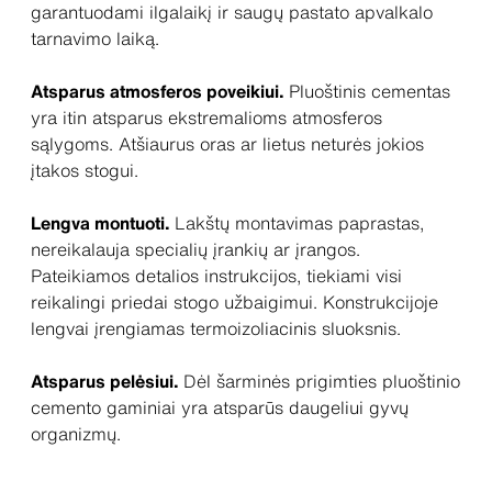
garantuodami ilgalaikį ir saugų pastato apvalkalo
tarnavimo laiką.
Atsparus atmosferos poveikiui.
Pluoštinis cementas
yra itin atsparus ekstremalioms atmosferos
sąlygoms. Atšiaurus oras ar lietus neturės jokios
įtakos stogui.
Lengva montuoti.
Lakštų montavimas paprastas,
nereikalauja specialių įrankių ar įrangos.
Pateikiamos detalios instrukcijos, tiekiami visi
reikalingi priedai stogo užbaigimui. Konstrukcijoje
lengvai įrengiamas termoizoliacinis sluoksnis.
Atsparus pelėsiui.
Dėl šarminės prigimties pluoštinio
cemento gaminiai yra atsparūs daugeliui gyvų
organizmų.