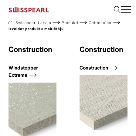
Swisspearl Latvija
Produkti
Celtniecība
Izveidot produktu meklētāju
Fasāde
Jumts
Būvniecības
Construction
Construction
Interjers
Lejupielādes
Windstopper
Construction
Extreme
Uzņēmums
Pakalpojumi
Iedvesma
Ilgtspēja