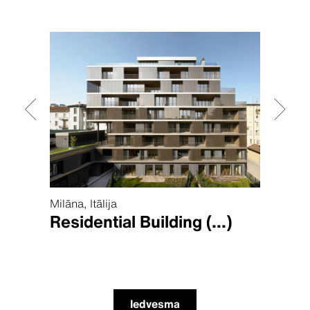
Milāna, Itālija
Kauņa,
Residential Building
(...)
Bar
Iedvesma