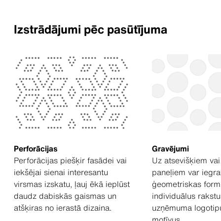
Izstrādājumi pēc pasūtījuma
Perforācijas
Gravējumi
Perforācijas piešķir fasādei vai
Uz atsevišķiem vai
iekšējai sienai interesantu
paneļiem var iegra
virsmas izskatu, ļauj ēkā ieplūst
ģeometriskas form
daudz dabiskās gaismas un
individuālus rakstu
atšķiras no ierastā dizaina.
uzņēmuma logotipu
motīvus.