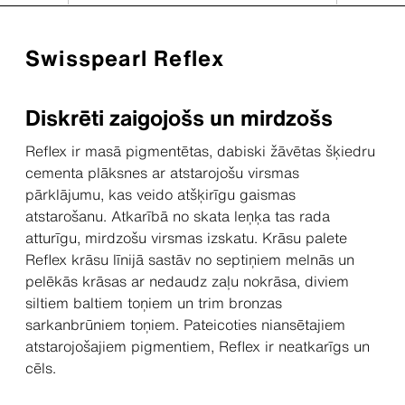
Swisspearl Reflex
Diskrēti zaigojošs un mirdzošs
Reflex ir masā pigmentētas, dabiski žāvētas šķiedru
cementa plāksnes ar atstarojošu virsmas
pārklājumu, kas veido atšķirīgu gaismas
atstarošanu. Atkarībā no skata leņķa tas rada
atturīgu, mirdzošu virsmas izskatu. Krāsu palete
Reflex krāsu līnijā sastāv no septiņiem melnās un
pelēkās krāsas ar nedaudz zaļu nokrāsa, diviem
siltiem baltiem toņiem un trim bronzas
sarkanbrūniem toņiem. Pateicoties niansētajiem
atstarojošajiem pigmentiem, Reflex ir neatkarīgs un
cēls.