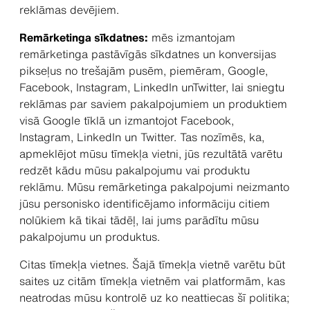
reklāmas devējiem.
Remārketinga sīkdatnes:
mēs izmantojam
remārketinga pastāvīgās sīkdatnes un konversijas
pikseļus no trešajām pusēm, piemēram, Google,
Facebook, Instagram, LinkedIn unTwitter, lai sniegtu
reklāmas par saviem pakalpojumiem un produktiem
visā Google tīklā un izmantojot Facebook,
Instagram, LinkedIn un Twitter. Tas nozīmēs, ka,
apmeklējot mūsu tīmekļa vietni, jūs rezultātā varētu
redzēt kādu mūsu pakalpojumu vai produktu
reklāmu. Mūsu remārketinga pakalpojumi neizmanto
jūsu personisko identificējamo informāciju citiem
nolūkiem kā tikai tādēļ, lai jums parādītu mūsu
pakalpojumu un produktus.
Citas tīmekļa vietnes. Šajā tīmekļa vietnē varētu būt
saites uz citām tīmekļa vietnēm vai platformām, kas
neatrodas mūsu kontrolē uz ko neattiecas šī politika;