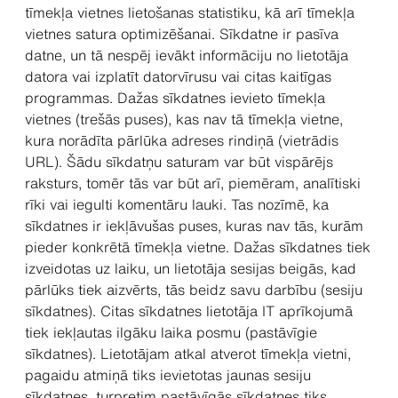
tīmekļa vietnes lietošanas statistiku, kā arī tīmekļa
vietnes satura optimizēšanai. Sīkdatne ir pasīva
datne, un tā nespēj ievākt informāciju no lietotāja
datora vai izplatīt datorvīrusu vai citas kaitīgas
programmas. Dažas sīkdatnes ievieto tīmekļa
vietnes (trešās puses), kas nav tā tīmekļa vietne,
kura norādīta pārlūka adreses rindiņā (vietrādis
URL). Šādu sīkdatņu saturam var būt vispārējs
raksturs, tomēr tās var būt arī, piemēram, analītiski
rīki vai iegulti komentāru lauki. Tas nozīmē, ka
sīkdatnes ir iekļāvušas puses, kuras nav tās, kurām
pieder konkrētā tīmekļa vietne. Dažas sīkdatnes tiek
izveidotas uz laiku, un lietotāja sesijas beigās, kad
pārlūks tiek aizvērts, tās beidz savu darbību (sesiju
sīkdatnes). Citas sīkdatnes lietotāja IT aprīkojumā
tiek iekļautas ilgāku laika posmu (pastāvīgie
sīkdatnes). Lietotājam atkal atverot tīmekļa vietni,
pagaidu atmiņā tiks ievietotas jaunas sesiju
sīkdatnes, turpretim pastāvīgās sīkdatnes tiks