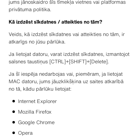
jums jānoskaidro šīs tīmekļa vietnes vai platformas
privātuma politika.
Kā izdzēst sīkdatnes / atteikties no tām?
Veids, kā izdzēst sīkdatnes vai atteikties no tām, ir
atkarīgs no jūsu pārlūka.
Ja lietojat datoru, varat izdzēst sīkdatnes, izmantojot
saīsnes taustiņus [CTRL]+[SHIFT]+[Delete].
Ja šī iespēja nedarbojas vai, piemēram, ja lietojat
MAC datoru, jums jāuzklikšķina uz saites atkarībā
no tā, kādu pārlūku lietojat:
Internet Explorer
Mozilla Firefox
Google Chrome
Opera