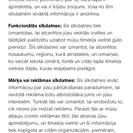
apmeklēta, un vai ir kļūdu ziņojumi. Visa no šīm
sīkdatnēm ievāktā informācija ir anonīma.
Funkcionālās sīkdatnes:
šīs sīkdatnes tiek
izmantotas, lai atcerētos jūsu veiktās izvēles un
tādējādi palīdzētu uzlabot mūsu tīmekļa vietnē gūto
pieredzi. Šīs sīkdatnes var izmantot, lai atcerētos
nosaukumu, reģionu, kurā atrodaties, un izmaiņas,
ko veicāt teksta izmērā, fontā un citās tajās tīmekļa
vietnes daļās, kuras iespējams pielāgot.
Mērķa vai reklāmas sīkdatnes:
šīs sīkdatnes ievāc
informāciju par jūsu pārlūkošanas paradumiem, lai
veidotā reklāma būtu atbilstošāka jums un jūsu
interesēm. Turklāt tās var izmantot, lai ierobežotu to,
cik reizes jūs redzat reklāmu. Parasti tās ar mūsu
atļauju izvieto reklāmas tīkli; tās atceras jūsu
apmeklējumu, un tīmekļa vietne un šī informācija
tiek kopīgota ar citām organizācijām, piemēram,