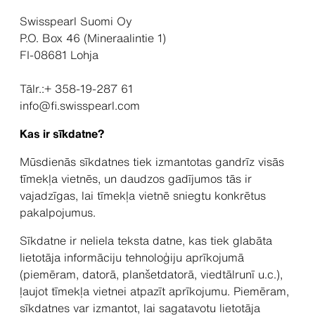
Swisspearl Suomi Oy
P.O. Box 46 (Mineraalintie 1)
FI-08681 Lohja
Tālr.:+ 358-19-287 61
info@fi.swisspearl.com
Kas ir sīkdatne?
Mūsdienās sīkdatnes tiek izmantotas gandrīz visās
tīmekļa vietnēs, un daudzos gadījumos tās ir
vajadzīgas, lai tīmekļa vietnē sniegtu konkrētus
pakalpojumus.
Sīkdatne ir neliela teksta datne, kas tiek glabāta
lietotāja informāciju tehnoloģiju aprīkojumā
(piemēram, datorā, planšetdatorā, viedtālrunī u.c.),
ļaujot tīmekļa vietnei atpazīt aprīkojumu. Piemēram,
sīkdatnes var izmantot, lai sagatavotu lietotāja