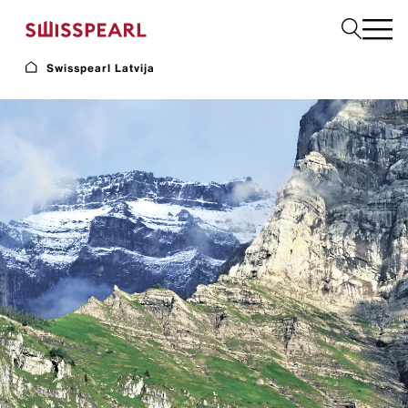
Swisspearl Latvija
Fasāde
Jumts
Būvniecības
Interjers
Lejupielādes
Uzņēmums
Pakalpojumi
Iedvesma
Ilgtspēja