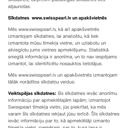
atjaunotas.
Sīkdatnes www.swisspearl.lv un apakšvietnēs
Mēs www.swisspearl.lv, kā arī apakšvietnēs
izmantojam sīkdatnes, lai analizētu, kā tiek
izmantota mūsu tīmekļa vietne, un uzlabotu un
atvieglotu jums vietnes apmeklējumu. Statistikā
sniegtā informācija ir anonīma, un to nav iespējams
izmantot, lai identificētu nosauktos lietotājus.
Mēs www.swisspearl.lv un apakšvietnēs izmantojam
tālāk norādītos sīkdatņu veidus:
Veiktspējas sīkdatnes:
šīs sīkdatnes ievāc anonīmu
informāciju par apmeklētajām lapām; izmantojot
Swisspearl tīmekļa vietni, jūs piekrītat, ka mēs
varam šīs sīkdatnes iekļaut jūsu ierīcē. Šīs sīkdatnes
ievāc informāciju par to, kā apmeklētāji izmanto
tīmekļa vietni, piemēram, par to, kura lapa ir