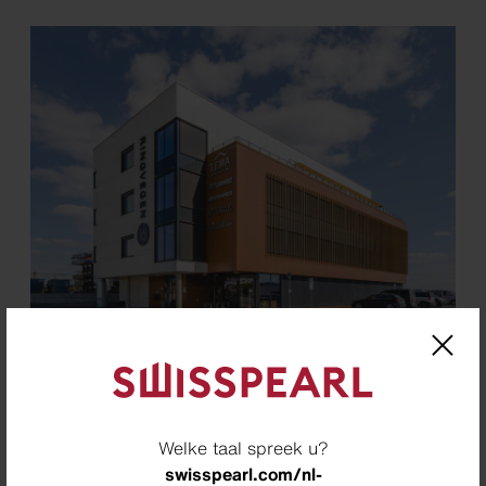
BREEM-NOR certified Ringvegen 16, Gjøvik, Norway
Welke taal spreek u?
Biogebaseerd bouwen
swisspearl.com/nl-