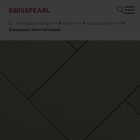
Swisspearl België
Bedrijf
Duurzaamheid
Swisspearl doet helemaal
Gevel
Dak
Bouw
Interieur
Downloads
Bedrijf
Services
Inspiration
Staal bestellen
Duurzaamheid