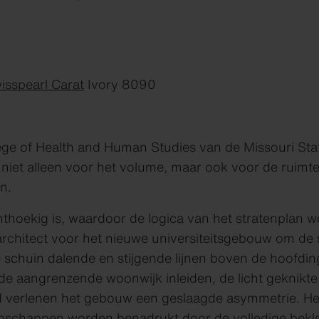
isspearl Carat
Ivory 8090
ge of Health and Human Studies van de Missouri State
 niet alleen voor het volume, maar ook voor de ruimte
n.
hthoekig is, waardoor de logica van het stratenplan
architect voor het nieuwe universiteitsgebouw om de s
 de schuin dalende en stijgende lijnen boven de hoofd
e aangrenzende woonwijk inleiden, de licht geknikte
verlenen het gebouw een geslaagde asymmetrie. Het 
nschappen worden benadrukt door de volledige bekle