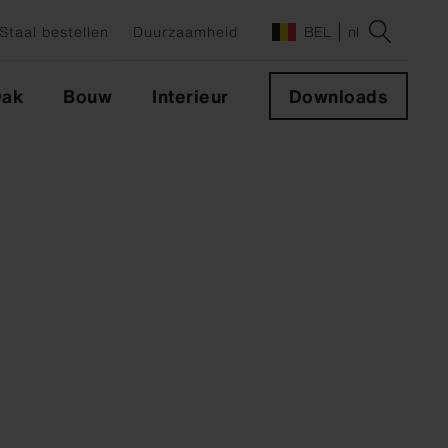
Staal bestellen
Duurzaamheid
BEL
nl
ak
Bouw
Interieur
Downloads
en
XT
NXT