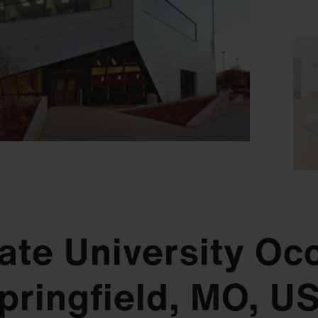
ate University Oc
Downloads
Downloads
Downloads
Downloads
pringfield, MO, U