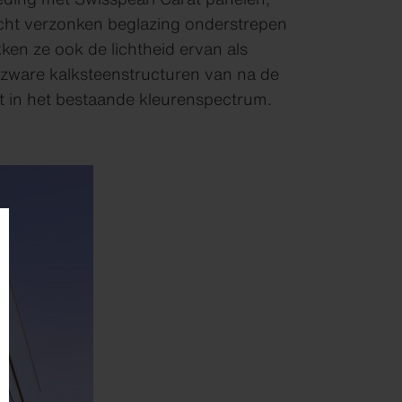
icht verzonken beglazing onderstrepen
en ze ook de lichtheid ervan als
 zware kalksteenstructuren van na de
t in het bestaande kleurenspectrum.