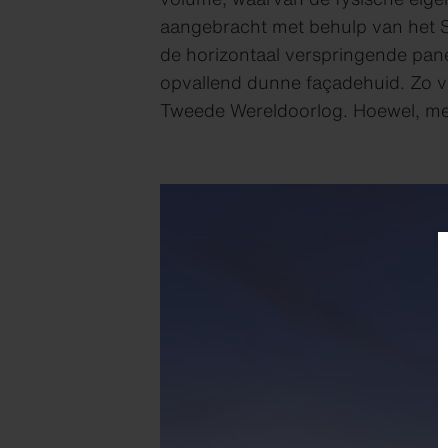
aangebracht met behulp van het S
de horizontaal verspringende pan
opvallend dunne façadehuid. Zo v
Tweede Wereldoorlog. Hoewel, met