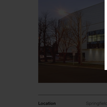
Location
Springfie