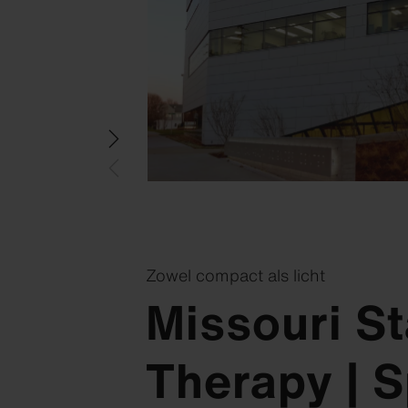
Zowel compact als licht
Missouri St
Swisspearl Magazine
Swisspearl Magazine
Swisspearl Magazine
Swisspearl Magazine
Therapy | S