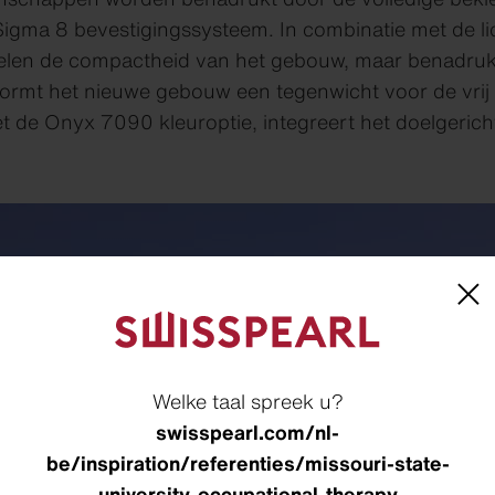
igma 8 bevestigingssysteem. In combinatie met de l
elen de compactheid van het gebouw, maar benadrukk
ormt het nieuwe gebouw een tegenwicht voor de vrij
 de Onyx 7090 kleuroptie, integreert het doelgerich
Welke taal spreek u?
swisspearl.com/nl-
be/inspiration/referenties/missouri-state-
university-occupational-therapy