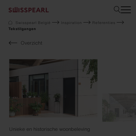
Swisspearl België
Inspiration
Referenties
Tekstilgangen
Gevel
Dak
Overzicht
Bouw
Interieur
Downloads
Bedrijf
Services
Inspiration
Staal bestellen
Duurzaamheid
Unieke en historische woonbeleving