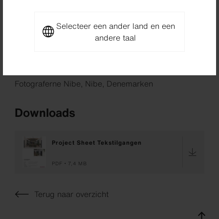
Builder
Selecteer een ander land en een
Probus Ejendomme & Investering A/S, Odense SØ ,
andere taal
Denemarken
Photographer
Fotograferne Nibe, Nibe, Denemarken
Downloads
Project Sheet Tekstilgangen
PDF
7,4 MB
Terug naar overzicht