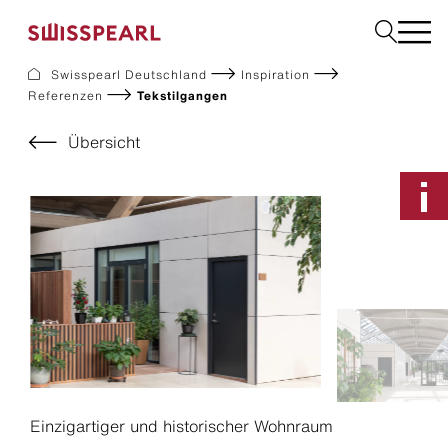
Swisspearl Deutschland
Inspiration
Referenzen
Tekstilgangen
Fassade
Dach
Übersicht
Solar
Innenausbau
Bauplatten
Garten
Downloads
Services
Unternehmen
Inspiration
Nachhaltigkeit
Musterbestellung
Einzigartiger und historischer Wohnraum