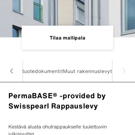
Tilaa mallipala
dattavat tuotedokumentit
Muut rakennuslevyt
PermaBASE® -provided by
Swisspearl Rappauslevy
Kestävä alusta ohutrappaukselle tuulettuviin
julkisivuihin