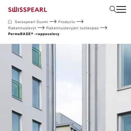
Swisspearl Suomi
Products
Rakennuslevyt
Rakennuslevyjen tuoteopas
Julkisivulevyt
PermaBASE® -rappauslevy
Rakennuslevyt
Sisätilalevyt
Ladattavat dokumentit
Meistä
Palvelut
Inspiraatio
Kestävä kehitys