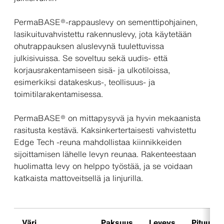
PermaBASE®-rappauslevy on sementtipohjainen,
lasikuituvahvistettu rakennuslevy, jota käytetään
ohutrappauksen aluslevynä tuulettuvissa
julkisivuissa. Se soveltuu sekä uudis- että
korjausrakentamiseen sisä- ja ulkotiloissa,
esimerkiksi datakeskus-, teollisuus- ja
toimitilarakentamisessa.
PermaBASE® on mittapysyvä ja hyvin mekaanista
rasitusta kestävä. Kaksinkertertaisesti vahvistettu
Edge Tech -reuna mahdollistaa kiinnikkeiden
sijoittamisen lähelle levyn reunaa. Rakenteestaan
huolimatta levy on helppo työstää, ja se voidaan
katkaista mattoveitsellä ja linjurilla.
Väri
Paksuus
Leveys
Pituus