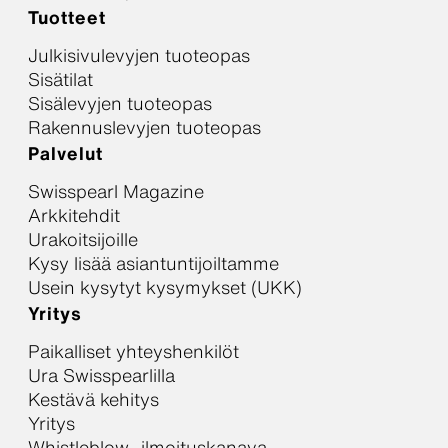
Tuotteet
Julkisivulevyjen tuoteopas
Sisätilat
Sisälevyjen tuoteopas
Rakennuslevyjen tuoteopas
Palvelut
Swisspearl Magazine
Arkkitehdit
Urakoitsijoille
Kysy lisää asiantuntijoiltamme
Usein kysytyt kysymykset (UKK)
Yritys
Paikalliset yhteyshenkilöt
Ura Swisspearlilla
Kestävä kehitys
Yritys
Whistleblow -ilmoituskanava