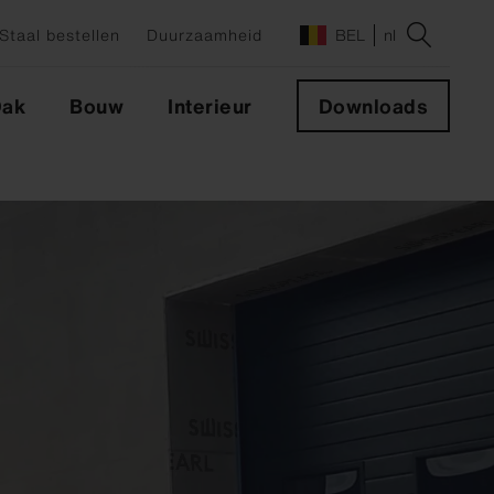
Staal bestellen
Duurzaamheid
BEL
nl
ak
Bouw
Interieur
Downloads
en
XT
NXT