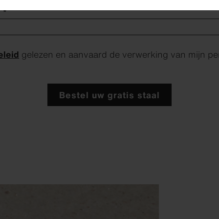
 *
eleid
gelezen en aanvaard de verwerking van mijn per
Bestel uw gratis staal