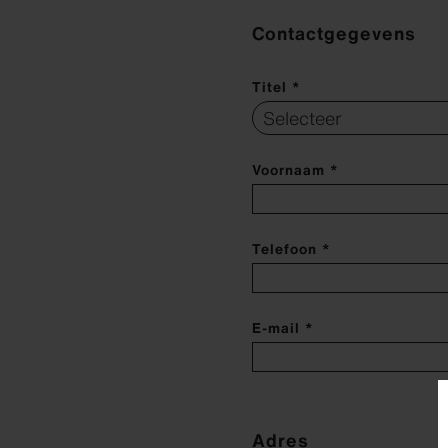
Contactgegevens
Titel *
Voornaam *
Telefoon *
E-mail *
Adres