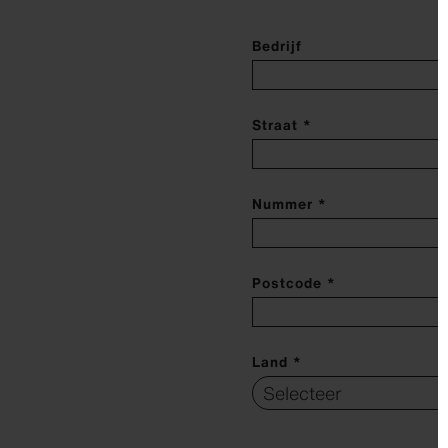
Bedrijf
Straat *
Nummer *
Postcode *
Land *