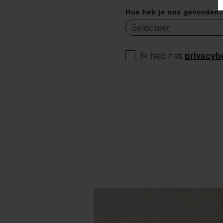
Hoe heb je ons gevonden?
Ik heb het
privacyb