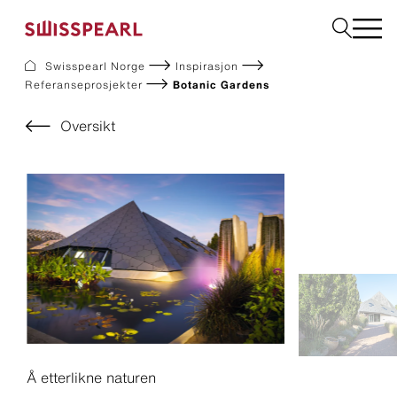
Swisspearl Norge
Inspirasjon
Referanseprosjekter
Botanic Gardens
Fasade
Tak
Oversikt
Bygningsplater
Interiør
Bestill produktprøver
Om oss
Rådgivning
Inspirasjon
Nedlastninger og dokumentasjon
Bærekraft
Å etterlikne naturen