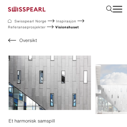
Swisspearl Norge
Inspirasjon
Referanseprosjekter
Visionshuset
Fasade
Tak
Oversikt
Bygningsplater
Interiør
Bestill produktprøver
Om oss
Rådgivning
Inspirasjon
Nedlastninger og dokumentasjon
Bærekraft
Et harmonisk samspill