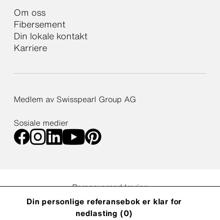
Om oss
Fibersement
Din lokale kontakt
Karriere
Medlem av Swisspearl Group AG
Sosiale medier
Personvernerklæring
Erklæring om tilgjengelighet på nettet
Din personlige referansebok er klar for
Innstillinger for cookies
nedlasting (
0
)