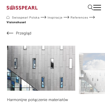
Swisspearl Polska
Inspiracje
References
Visionshuset
Elewacje
Dachy
Przegląd
Płyty użytkowe
Płyty do wnętrz
Ogród
Zamów próbkę
O nas
Usługi
Inspiracje
Do pobrania
Zrównoważony rozwój
Harmonijne połączenie materiałów