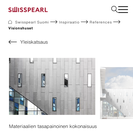
Swisspearl Suomi
Inspiraatio
References
Visionshuset
Julkisivulevyt
Rakennuslevyt
Yleiskatsaus
Sisätilalevyt
Ladattavat dokumentit
Meistä
Palvelut
Inspiraatio
Kestävä kehitys
Materiaalien tasapainoinen kokonaisuus