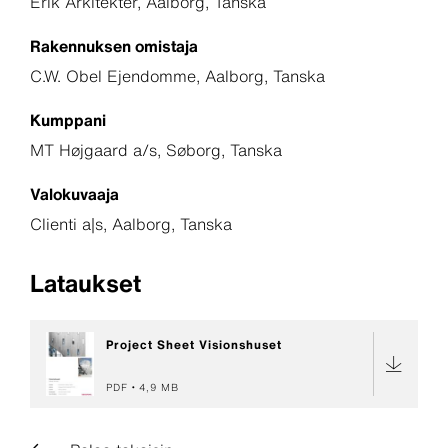
Erik Arkitekter, Aalborg, Tanska
Rakennuksen omistaja
C.W. Obel Ejendomme, Aalborg, Tanska
Kumppani
MT Højgaard a/s, Søborg, Tanska
Valokuvaaja
Clienti a|s, Aalborg, Tanska
Lataukset
Project Sheet Visionshuset
PDF
4,9 MB