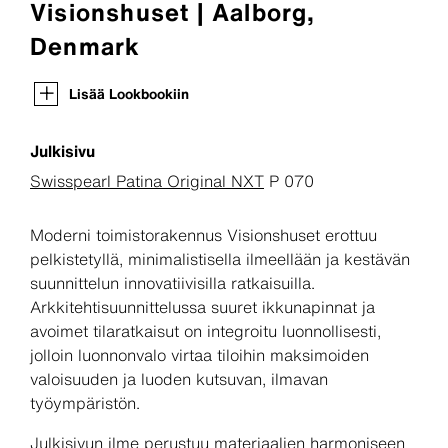
Visionshuset | Aalborg,
Denmark
Lisää Lookbookiin
Julkisivu
Swisspearl Patina Original NXT
P 070
Moderni toimistorakennus Visionshuset erottuu
pelkistetyllä, minimalistisella ilmeellään ja kestävän
suunnittelun innovatiivisilla ratkaisuilla.
Arkkitehtisuunnittelussa suuret ikkunapinnat ja
avoimet tilaratkaisut on integroitu luonnollisesti,
jolloin luonnonvalo virtaa tiloihin maksimoiden
valoisuuden ja luoden kutsuvan, ilmavan
työympäristön.
Julkisivun ilme perustuu materiaalien harmoniseen