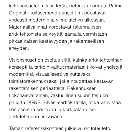
kokonaisuuteen: lasi, teräs, betoni ja harmaat Patina
Original -kuitusementtipaneelit muodostavat
yhdessä modernin ja viimeistellyn ulkoasun.
Materiaalivalinnat korostavat rakennuksen
arkkitehtonista selkeyttä, samalla varmistaen
pitkäaikaisen kestävyyden ja rakenteellisen
eheyden.
Visionshuset on osoitus siitä, kuinka arkkitehtoninen
konsepti ja tarkoin valitut materiaalit voivat yhdistyä
moderniksi, visuaalisesti vaikuttavaksi
toimistorakennukseksi, joka noudattaa kestävän
rakentamisen periaatteita. Rakennuksen
kokonaisvaltainen, vastuullinen suunnittelu on
palkittu DGNB Silver -sertifikaatilla, mikä vahvistaa
sen asemaa kestävän ja korkealaatuisen
arkkitehtuurin esikuvana.
Tämän referenssikohteen julkisivu on toteutettu