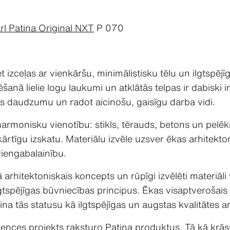
rl Patina Original NXT
P 070
 izceļas ar vienkāršu, minimālistisku tēlu un ilgtspēj
anā lielie logu laukumi un atklātās telpas ir dabiski in
as daudzumu un radot aicinošu, gaisīgu darba vidi.
harmonisku vienotību: stikls, tērauds, betons un pelē
rtīgu izskatu. Materiālu izvēle uzsver ēkas arhitekto
viengabalainību.
 arhitektoniskais koncepts un rūpīgi izvēlēti materiāli
lgtspējīgas būvniecības principus. Ēkas visaptverošais
ina tās statusu kā ilgtspējīgas un augstas kvalitātes 
nces projekts raksturo Patina produktus. Tā kā krāsu 