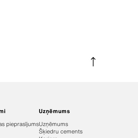
mi
Uzņēmums
as pieprasījums
Uzņēmums
Šķiedru cements