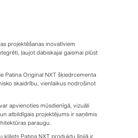
īgas projektēšanas inovatīviem
tegrēti, ļaujot dabiskajai gaismai plūst
kie Patina Original NXT šķiedrcementa
nisko skaidrību, vienlaikus nodrošinot
 var apvienoties mūsdienīgā, vizuāli
 un atbildīgais projektējums ir saņēmis
arhitektūras paraugu.
klāsts Patina NXT produktu līnijā ir