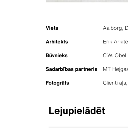
Vieta
Aalborg, 
Arhitekts
Erik Arkit
Būvnieks
C.W. Obel
Sadarbības partneris
MT Højgaa
Fotogrāfs
Clienti a|s
Lejupielādēt