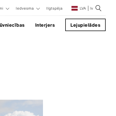
umi
Iedvesma
Ilgtspēja
LVA
lv
ūvniecības
Interjers
Lejupielādes
sinājumi
ēma