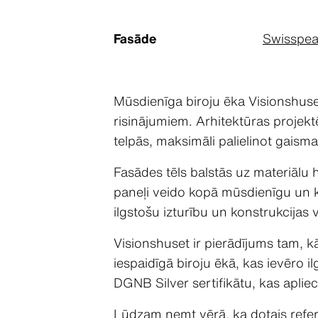
Fasāde
Swisspea
Mūsdienīga biroju ēka Visionshuset
risinājumiem. Arhitektūras projektēš
telpās, maksimāli palielinot gaism
Fasādes tēls balstās uz materiālu 
paneļi veido kopā mūsdienīgu un kā
ilgstošu izturību un konstrukcijas 
Visionshuset ir pierādījums tam, kā
iespaidīgā biroju ēkā, kas ievēro i
DGNB Silver sertifikātu, kas apliec
Lūdzam ņemt vērā, ka dotais refere