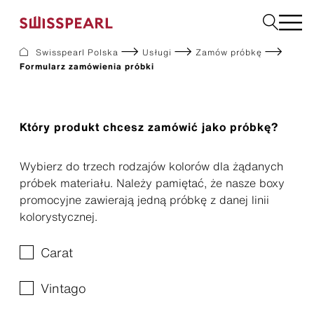
Proszę wybrać
Swisspearl Polska
Usługi
Zamów próbkę
Formularz zamówienia próbki
Elewacje
Dachy
Płyty użytkowe
Płyty do wnętrz
Który produkt chcesz zamówić jako próbkę?
Ogród
Zamów próbkę
Wybierz do trzech rodzajów kolorów dla żądanych
próbek materiału. Należy pamiętać, że nasze boxy
promocyjne zawierają jedną próbkę z danej linii
kolorystycznej.
O nas
Usługi
Inspiracje
Carat
Do pobrania
Zrównoważony rozwój
Vintago