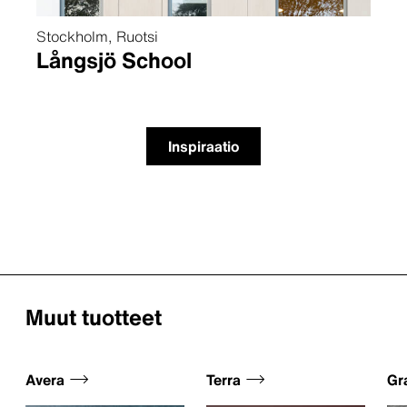
Stockholm, Ruotsi
Långsjö School
Inspiraatio
Muut tuotteet
Avera
Terra
Gr