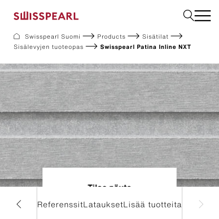
Swisspearl Suomi
Products
Sisätilat
Sisälevyjen tuoteopas
Swisspearl Patina Inline NXT
Julkisivulevyt
Rakennuslevyt
Sisätilalevyt
Ladattavat dokumentit
Meistä
Palvelut
Inspiraatio
Kestävä kehitys
Tilaa näyte
stomointi
Referenssit
Lataukset
Lisää tuotteita