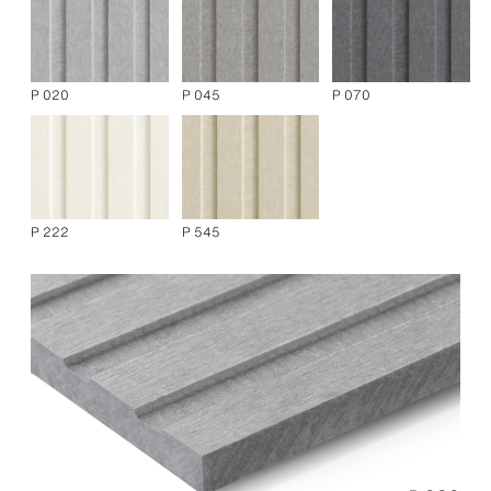
P 020
P 045
P 070
P 222
P 545