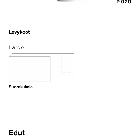
P 020
Levykoot
Largo
Suorakulmio
Edut