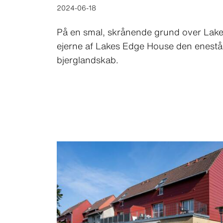
2024-06-18
På en smal, skrånende grund over Lak
ejerne af Lakes Edge House den enestå
bjerglandskab.