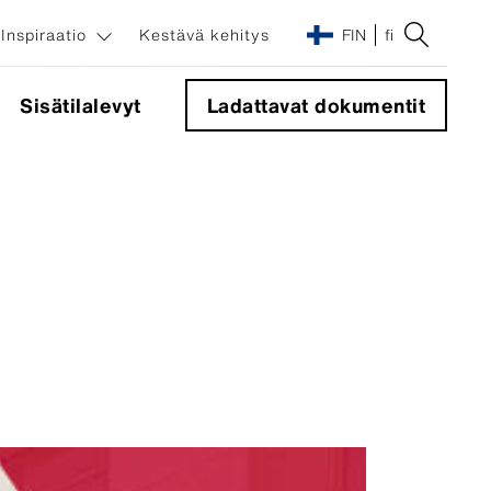
Inspiraatio
Kestävä kehitys
FIN
fi
Sisätilalevyt
Ladattavat dokumentit
Julkisivujärjestelmät
Kulmakappale 90°
Sigma 8 Pro -piilokiinnitysjärjestelmä
Näkyvät kiinnikkeet