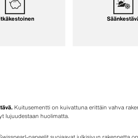
itkäkestoinen
Säänkestäv
ttävä.
Kuitusementti on kuivattuna erittäin vahva raken
yt lujuudestaan ​​huolimatta.
wisspearl-paneelit suojaavat julkisivun rakennetta opt