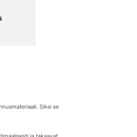
ä
nusmateriaali. Siksi se
imaalisesti ja takaavat