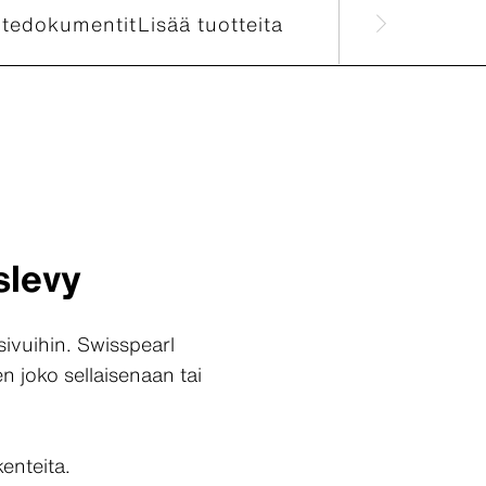
otedokumentit
Lisää tuotteita
slevy
sivuihin. Swisspearl
n joko sellaisenaan tai
kenteita.