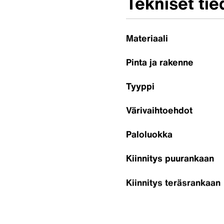
Tekniset tie
Materiaali
Pinta ja rakenne
Tyyppi
Värivaihtoehdot
Paloluokka
Kiinnitys puurankaan
Kiinnitys teräsrankaan