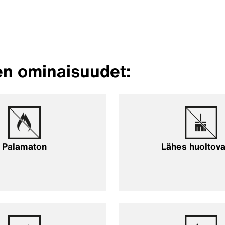
en ominaisuudet:
Palamaton
Lähes huoltov