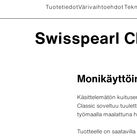
Tuotetiedot
Värivaihtoehdot
Tekn
Swisspearl C
Monikäyttöi
Käsittelemätön kuitusem
Classic soveltuu tuulet
työmaalla maalattuna hen
Tuotteelle on saatavilla