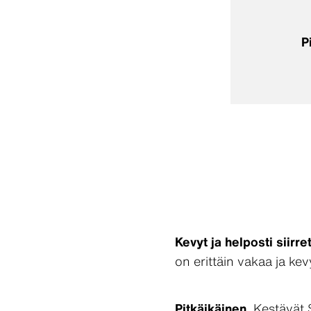
P
Kevyt ja helposti siirre
on erittäin vakaa ja kev
Pitkäikäinen.
Kestävät S