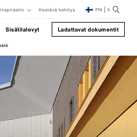
Inspiraatio
Kestävä kehitys
FIN
fi
Sisätilalevyt
Ladattavat dokumentit
ssic
Julkisivujärjestelmät
Kulmakappale 90°
Sigma 8 Pro -piilokiinnitysjärjestelmä
Näkyvät kiinnikkeet