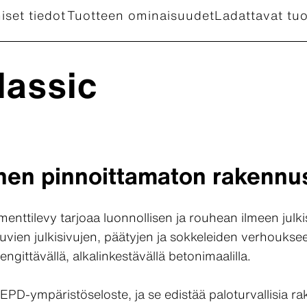
iset tiedot
Tuotteen ominaisuudet
Ladattavat tu
lassic
nen pinnoittamaton rakennu
enttilevy tarjoaa luonnollisen ja rouhean ilmeen julki
tuvien julkisivujen, päätyjen ja sokkeleiden verhouksee
gittävällä, alkalinkestävällä betonimaalilla.
 EPD-ympäristöseloste, ja se edistää paloturvallisia ra