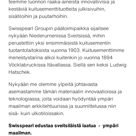
teemme luonnon raaka-aineista innovatiivisia ja
kestäviä kuitusementtituotteita julkisivuihin,
sisätiloihin ja puutarhoihin.
Swisspearl Groupin päätoimipaikka sijaitsee
nykyään Niederurnenissa Sveitsissä, mihin
perustettiin yksi ensimmäisistä kuitusementin
tuotantolaitoksista vuonna 1903. Kuitusementtimme
menestystarina alkoi kuitenkin jo vuonna 1894
Vöcklabruckissa Itävallassa. Siellä sen keksi Ludwig
Hatschek.
Nykyään me olemme ylpeitä johtavasta
asemastamme tämän materiaalin innovaatioissa ja
teknologiassa, joita voidaan hyödyntää ympäri
maailman arkkitehtuurissa ja suunnittelussa niin
sisä- kuin ulkotiloissakin.
Swisspearl edustaa sveitsiläistä laatua - ympäri
maailman.