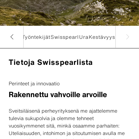
Yritys
Työntekijät
Swisspearl
Ura
Kestävyys
Tietoja Swisspearlista
Perinteet ja innovaatio
Rakennettu vahvoille arvoille
Sveitsiläisenä perheyrityksenä me ajattelemme
tulevia sukupolvia ja olemme tehneet
vuosikymmenet sitä, minkä osaamme parhaiten:
Uteliaisuuden, intohimon ja sitoutumisen avulla me