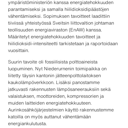
ympäristöministeriön kanssa energiatehokkuuden
parantamiseksi ja samalla hiilidioksidipäästöjen
vähentämiseksi. Sopimuksen tavoitteet laadittiin
tiiviissä yhteistyössä Sveitsin liittovaltion johtaman
teollisuuden energiaviraston (EnAW) kanssa.
Määritetyt energiatehokkuuden tavoitteet ja
hiilidioksidi-intensiteetti tarkistetaan ja raportoidaan
vuosittain.
Suurin tavoite oli fossiilisista polttoaineista
luopuminen. Nyt Niederurnenin toimipaikka on
liitetty täysin kantonin jätteenpolttolaitoksen
kaukolämpöverkkoon. Lisäksi panostamme
jatkuvasti rakennusten lämpösaneerauksiin sekä
valaistuksen, moottoreiden, kompressorien ja
muiden laitteiden energiatehokkuuteen.
Aurinkosähköjärjestelmien käyttö rakennustemme
katoilla on myös auttanut vähentämään
energiankulutusta.