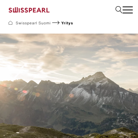
Swisspearl Suomi
Yritys
Julkisivulevyt
Rakennuslevyt
Sisätilalevyt
Ladattavat dokumentit
Meistä
Palvelut
Inspiraatio
Kestävä kehitys