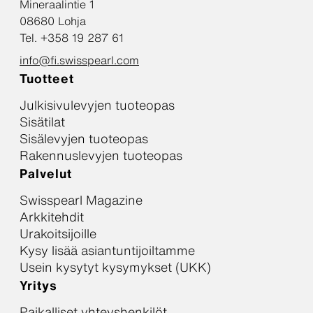
Mineraalintie 1
08680 Lohja
Tel. +358 19 287 61
info@fi.swisspearl.com
Tuotteet
Julkisivulevyjen tuoteopas
Sisätilat
Sisälevyjen tuoteopas
Rakennuslevyjen tuoteopas
Palvelut
Swisspearl Magazine
Arkkitehdit
Urakoitsijoille
Kysy lisää asiantuntijoiltamme
Usein kysytyt kysymykset (UKK)
Yritys
Paikalliset yhteyshenkilöt