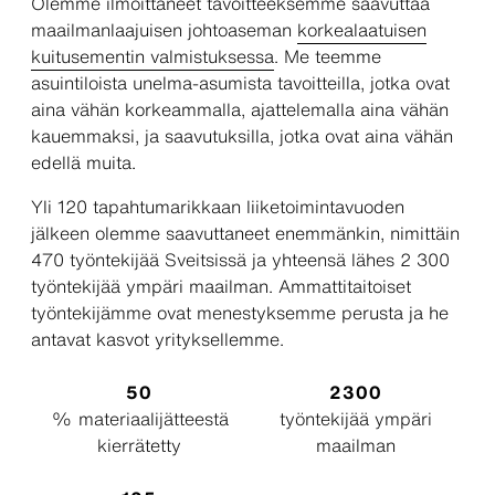
Olemme ilmoittaneet tavoitteeksemme saavuttaa
maailmanlaajuisen johtoaseman
korkealaatuisen
kuitusementin valmistuksessa
. Me teemme
asuintiloista unelma-asumista tavoitteilla, jotka ovat
aina vähän korkeammalla, ajattelemalla aina vähän
kauemmaksi, ja saavutuksilla, jotka ovat aina vähän
edellä muita.
Yli 120 tapahtumarikkaan liiketoimintavuoden
jälkeen olemme saavuttaneet enemmänkin, nimittäin
470 työntekijää Sveitsissä ja yhteensä lähes 2 300
työntekijää ympäri maailman. Ammattitaitoiset
työntekijämme ovat menestyksemme perusta ja he
antavat kasvot yrityksellemme.
50
2300
% materiaalijätteestä
työntekijää ympäri
kierrätetty
maailman