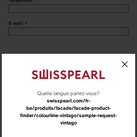
Téléphone *
E-mail *
Adresse de l'entreprise
Entreprise
Quelle langue parlez-vous?
Addresse - Ligne 1 *
swisspearl.com/fr-
be/produits/facade/facade-product-
finder/colourline-vintago/sample-request-
Addresse - Ligne 2
vintago