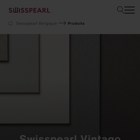
Sélectionnez
Swisspearl Belgique
Produits
Façade
Toiture
Construction
Interior
Téléchargements
Services
Entreprise
Inspiration
Sustainability
Demandez un échantillon
Swisspearl Vintago