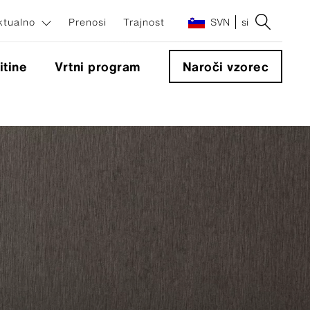
ktualno
Prenosi
Trajnost
SVN
si
itine
Vrtni program
Naroči vzorec
enti
ti