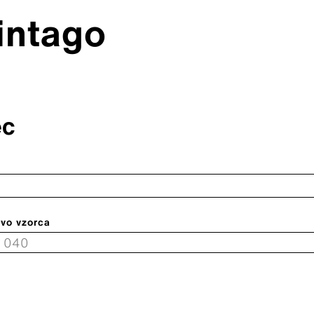
intago
ec
rvo vzorca