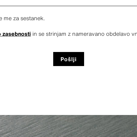
te me za sestanek.
o zasebnosti
in se strinjam z nameravano obdelavo vn
Pošlji