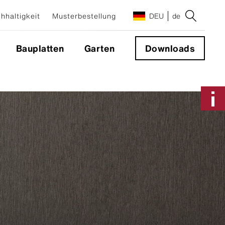
hhaltigkeit
Musterbestellung
DEU
de
Bauplatten
Garten
Downloads
Anwendungen & Systeme
Fassadensystem
Sichtbare Befestigung
Nicht sichtbare Befestigung
Geschlossene Ecke 90°