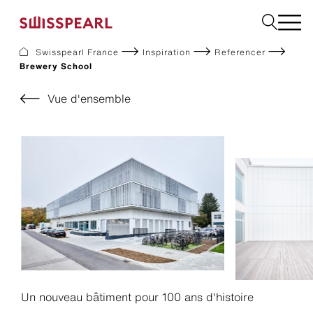
Swisspearl France
Inspiration
Referencer
Brewery School
Façade
Construction
Vue d'ensemble
Interior
Téléchargements
Services
Entreprise
Inspiration
Demandez un échantillon
Développement Durable
Un nouveau bâtiment pour 100 ans d'histoire