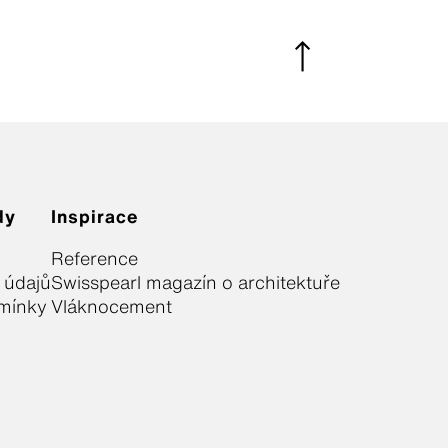
dy
Inspirace
Reference
 údajů
Swisspearl magazín o architektuře
mínky
Vláknocement