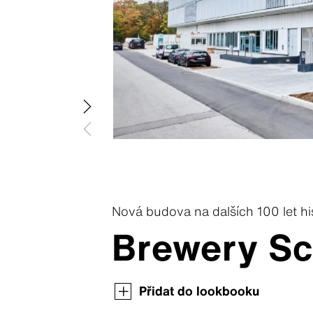
Swisspearl Terra
Swisspearl Planea
Swisspearl Zenor
Nová budova na dalších 100 let hi
Brewery Sc
Swisspearl magazín o architektuře
Swisspearl magazín o architektuře
Swisspearl magazín o architektuře
Přidat do lookbooku