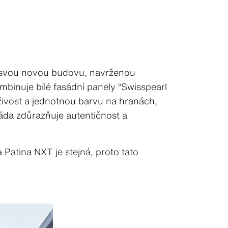
la svou novou budovu, navrženou
ombinuje bílé fasádní panely “Swisspearl
živost a jednotnou barvu na hranách,
sáda zdůrazňuje autentičnost a
Patina NXT je stejná, proto tato