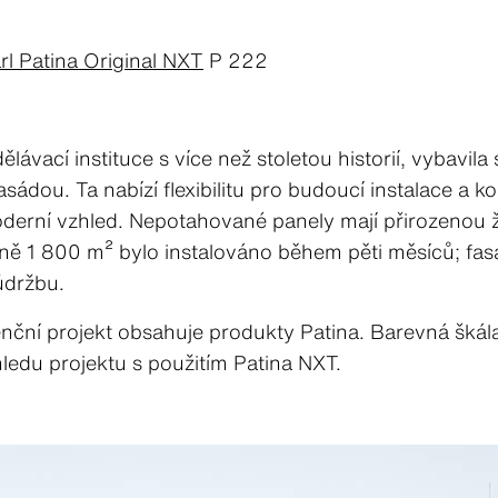
rl Patina Original NXT
P 222
vací instituce s více než stoletou historií, vybavi
ádou. Ta nabízí flexibilitu pro budoucí instalace a k
oderní vzhled. Nepotahované panely mají přirozenou 
ližně 1 800 m² bylo instalováno během pěti měsíců; fa
údržbu.
nční projekt obsahuje produkty Patina. Barevná škála 
ledu projektu s použitím Patina NXT.