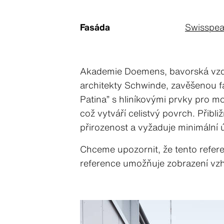
Fasáda
Swisspea
Akademie Doemens, bavorská vzdělá
architekty Schwinde, zavěšenou fas
Patina” s hliníkovými prvky pro m
což vytváří celistvý povrch. Přib
přirozenost a vyžaduje minimální 
Chceme upozornit, že tento refere
reference umožňuje zobrazení vzh