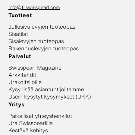
info@fi.swisspearl.com
Tuotteet
Julkisivulevyjen tuoteopas
Sisätilat
Sisälevyjen tuoteopas
Rakennuslevyjen tuoteopas
Palvelut
Swisspearl Magazine
Arkkitehdit
Urakoitsijoille
Kysy lisää asiantuntijoiltamme
Usein kysytyt kysymykset (UKK)
Yritys
Paikalliset yhteyshenkilöt
Ura Swisspearlilla
Kestävä kehitys