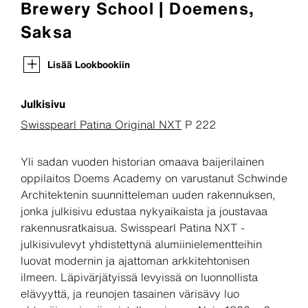
Brewery School | Doemens,
Saksa
Lisää Lookbookiin
Julkisivu
Swisspearl Patina Original NXT
P 222
Yli sadan vuoden historian omaava baijerilainen
oppilaitos Doems Academy on varustanut Schwinde
Architektenin suunnitteleman uuden rakennuksen,
jonka julkisivu edustaa nykyaikaista ja joustavaa
rakennusratkaisua. Swisspearl Patina NXT -
julkisivulevyt yhdistettynä alumiinielementteihin
luovat modernin ja ajattoman arkkitehtonisen
ilmeen. Läpivärjätyissä levyissä on luonnollista
elävyyttä, ja reunojen tasainen värisävy luo