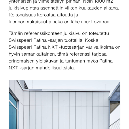
yhtenäisen ja viimeistellyn pinnan. Noin 1800 m2
julkisivupintaa asennettiin viiken kuukauden aikana.
Kokonaisuus korostaa aitoutta ja
luonnonmukaisuutta sekä on lähes huoltovapaa.
Tämän referenssikohteen julkisivu on toteutettu
Swisspearl Patina -sarjan tuotteilla. Koska
Swisspearl Patina NXT -tuotesarjan värivalikoima on
hyvin samankaltainen, tämä referenssi tarjoaa
erinomaisen yleiskuvan ja tuntuman myös Patina
NXT -sarjan mahdollisuuksista.