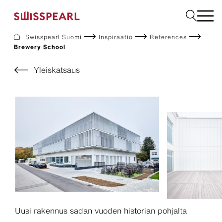
Swisspearl Suomi
Inspiraatio
References
Brewery School
Julkisivulevyt
Rakennuslevyt
Yleiskatsaus
Sisätilalevyt
Ladattavat dokumentit
Meistä
Palvelut
Inspiraatio
Kestävä kehitys
Uusi rakennus sadan vuoden historian pohjalta