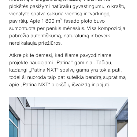
plokštės pasižymi natūraliu gyvastingumu, o kraštų
vienalytė spalva sukuria vientisą ir tvarkingą
paviršių. Apie 1 800 m² fasado ploto buvo
sumontuota per penkis mėnesius. Visa kompozicija
pabrėžia autentiškumą, natūralumą ir beveik
nereikalauja priežiūros.
Atkreipkite dėmesį, kad šiame pavyzdiniame
projekte naudojami „Patina" gaminiai. Tačiau,
kadangi „Patina NXT“ spalvų gama yra tokia pati,
todėl ši nuoroda taip pat suteikia bendrą supratimą
apie „Patina NXT“ plokščių išvaizdą ir pojūtį.