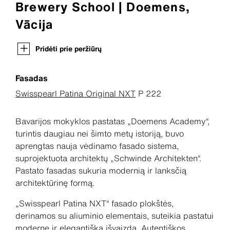
Brewery School | Doemens,
Vācija
Pridėti prie peržiūrų
Fasadas
Swisspearl Patina Original NXT
P 222
Bavarijos mokyklos pastatas „Doemens Academy“,
turintis daugiau nei šimto metų istoriją, buvo
aprengtas nauja vėdinamo fasado sistema,
suprojektuota architektų „Schwinde Architekten“.
Pastato fasadas sukuria modernią ir lanksčią
architektūrinę formą.
„Swisspearl Patina NXT“ fasado plokštės,
derinamos su aliuminio elementais, suteikia pastatui
modernę ir elegantišką išvaizdą. Autentiškos