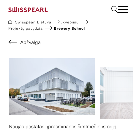
Swisspearl Lietuva
Įkvėpimui
Projektų pavydžiai
Brewery School
Fasadas
Stogas
Apžvalga
Statybinės
Interjeras
Atsisiuntimai
Įmonė
Paslaugos
Įkvėpimui
Tvarumas
Naujas pastatas, įprasminantis šimtmečio istoriją