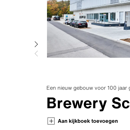
Een nieuw gebouw voor 100 jaar 
Brewery Sc
Swisspearl Magazine
Swisspearl Magazine
Swisspearl Magazine
Swisspearl Magazine
Aan kijkboek toevoegen