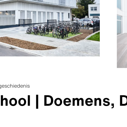
geschiedenis
hool | Doemens, D
Downloads
Downloads
Downloads
Downloads