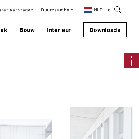
ter aanvragen
Duurzaamheid
NLD
nl
ak
Bouw
Interieur
Downloads
Applicaties & Systemen
XT
Geveloplossingen
Sigma 8 Pro
Onzichtbare
NXT
gevelbevestigingsmiddelen
Zichtbare gevelbevestigingsmiddelen