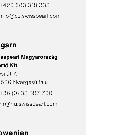
+420 583 318 333
info@cz.swisspearl.com
garn
sspearl Magyarország
rtó Kft
si út 7.
536 Nyergesújfalu
+36 (0) 33 887 700
hr@hu.swisspearl.com
owenien