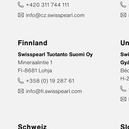
+420 311 744 111
info@cz.swisspearl.com
Finnland
Un
Swisspearl Tuotanto Suomi Oy
Swi
Mineraalintie 1
Gyá
FI-8681 Lohja
Béc
H-2
+358 (0) 19 287 61
info@fi.swisspearl.com
Schweiz
Sl