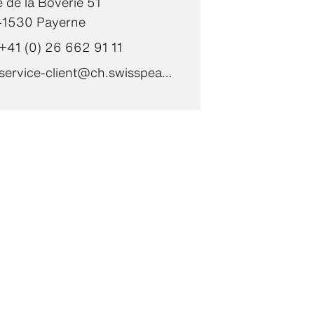
 de la Boverie 51
-1530 Payerne
+41 (0) 26 662 91 11
service-client@ch.swisspearl.com