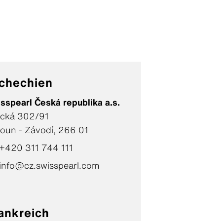
chechien
sspearl Česká republika a.s.
ická 302/91
oun - Závodí, 266 01
+420 311 744 111
info@cz.swisspearl.com
ankreich