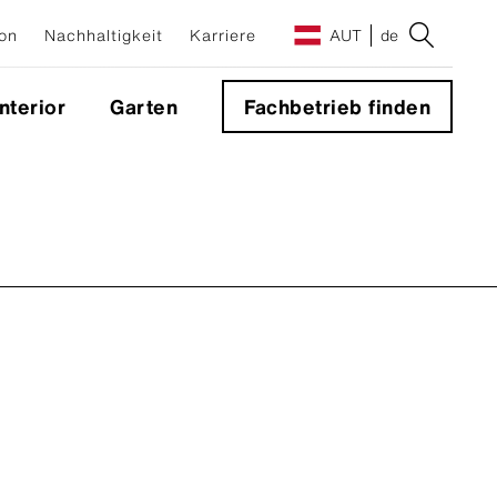
on
Nachhaltigkeit
Karriere
AUT
de
Interior
Garten
Fachbetrieb finden
e
g