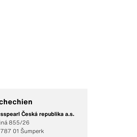
chechien
sspearl Česká republika a.s.
čná 855/26
-787 01 Šumperk