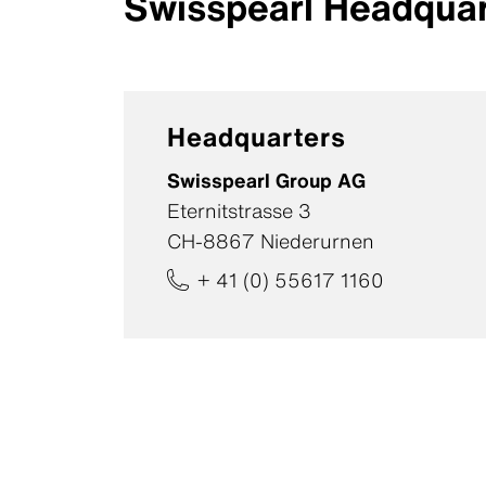
Swisspearl Headquar
Patina R
Patina In
Patina St
Purio On
Nobilis O
Headquarters
Nobilis O
Swisspearl Group AG
Eternitstrasse 3
CH-8867 Niederurnen
+ 41 (0) 55617 1160
Produktübersicht
Produktübersicht
Produktübersicht
Produktübersicht
Produktübersicht