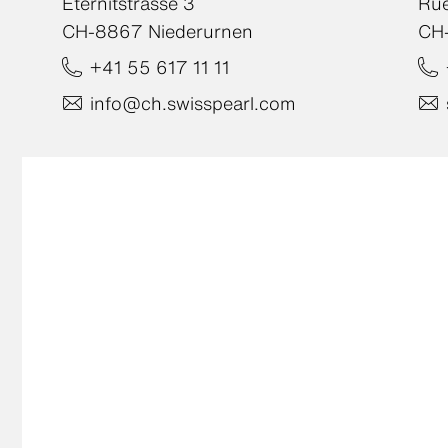
Eternitstrasse 3
Rue
CH-8867 Niederurnen
CH
+41 55 617 11 11
info@ch.swisspearl.com