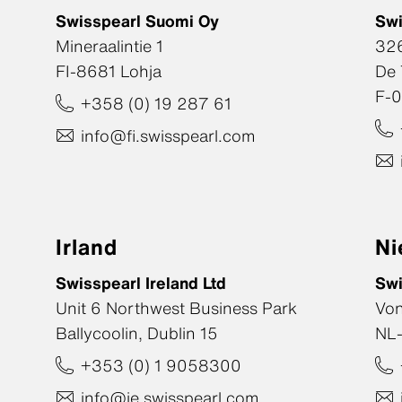
Swisspearl Suomi Oy
Swi
Mineraalintie 1
326
FI-8681 Lohja
De 
F-0
+358 (0) 19 287 61
info@fi.swisspearl.com
Irland
Ni
Swisspearl Ireland Ltd
Swi
Unit 6 Northwest Business Park
Vo
Ballycoolin, Dublin 15
NL-
+353 (0) 1 9058300
info@ie.swisspearl.com