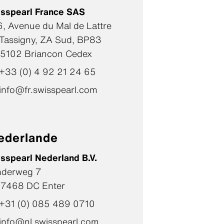
sspearl France SAS
, Avenue du Mal de Lattre
Tassigny, ZA Sud, BP83
5102 Briancon Cedex
+33 (0) 4 92 21 24 65
info@fr.swisspearl.com
ederlande
sspearl Nederland B.V.
nderweg 7
7468 DC Enter
+31 (0) 085 489 0710
info@nl.swisspearl.com