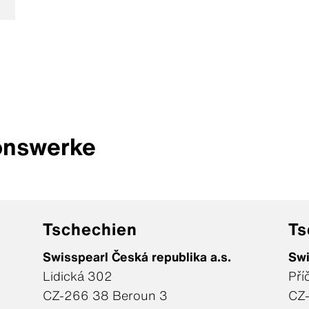
onswerke
Tschechien
Ts
Swisspearl Česká republika a.s.
Swi
Lidická 302
Pří
CZ-266 38 Beroun 3
CZ