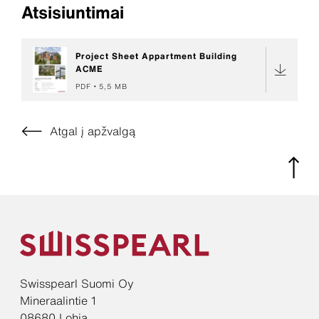
Atsisiuntimai
Project Sheet Appartment Building
ACME
PDF
5,5 MB
Atgal į apžvalgą
Swisspearl Suomi Oy
Mineraalintie 1
08680 Lohja