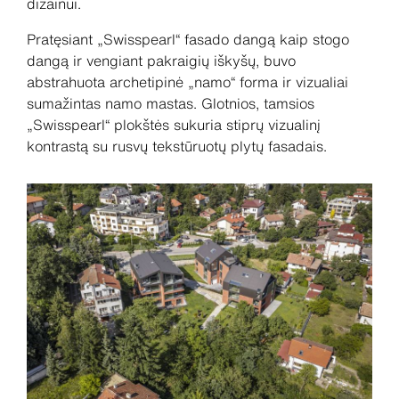
dizainui.
Pratęsiant „Swisspearl“ fasado dangą kaip stogo
dangą ir vengiant pakraigių iškyšų, buvo
abstrahuota archetipinė „namo“ forma ir vizualiai
sumažintas namo mastas. Glotnios, tamsios
„Swisspearl“ plokštės sukuria stiprų vizualinį
kontrastą su rusvų tekstūruotų plytų fasadais.