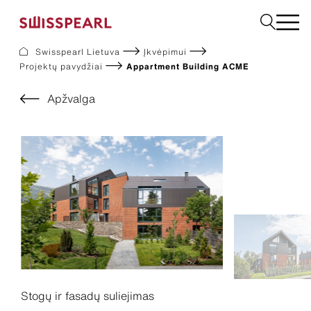
Swisspearl Lietuva
Įkvėpimui
Projektų pavydžiai
Appartment Building ACME
Fasadas
Stogas
Apžvalga
Statybinės
Interjeras
Atsisiuntimai
Įmonė
Paslaugos
Įkvėpimui
Tvarumas
Stogų ir fasadų suliejimas