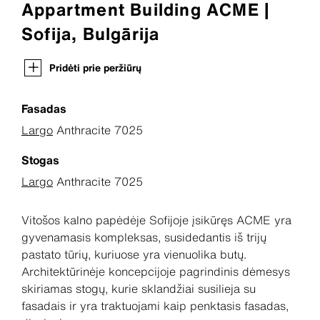
Appartment Building ACME |
Sofija, Bulgārija
Pridėti prie peržiūrų
Fasadas
Largo
Anthracite 7025
Stogas
Largo
Anthracite 7025
Vitošos kalno papėdėje Sofijoje įsikūręs ACME yra
gyvenamasis kompleksas, susidedantis iš trijų
pastato tūrių, kuriuose yra vienuolika butų.
Architektūrinėje koncepcijoje pagrindinis dėmesys
skiriamas stogų, kurie sklandžiai susilieja su
fasadais ir yra traktuojami kaip penktasis fasadas,