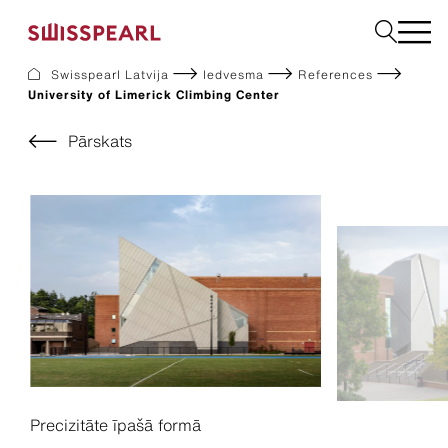
Swisspearl Latvija
Iedvesma
References
University of Limerick Climbing Center
Fasāde
Jumts
Pārskats
Būvniecības
Interjers
Lejupielādes
Uzņēmums
Pakalpojumi
Iedvesma
Ilgtspēja
Precizitāte īpašā formā