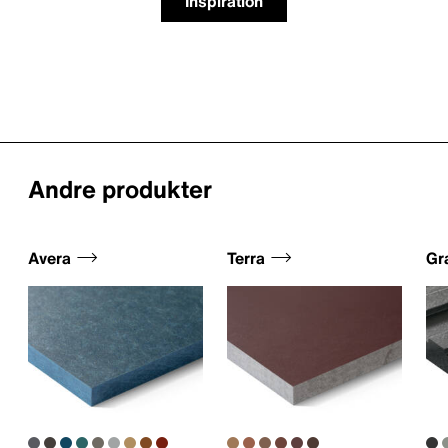
Inspiration
Andre produkter
Avera
Terra
Gr