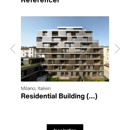
Milano, Italien
Kaunas
Residential Building
(...)
Bar