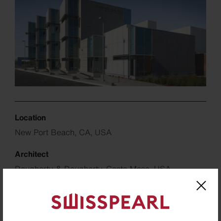
Location
New Port Beach, CA, USA
Architect
Dougherty & Dougherty, Costa Mesa, USA
Builder
Newport-Mesa Unified School District, Costa Mesa,
USA