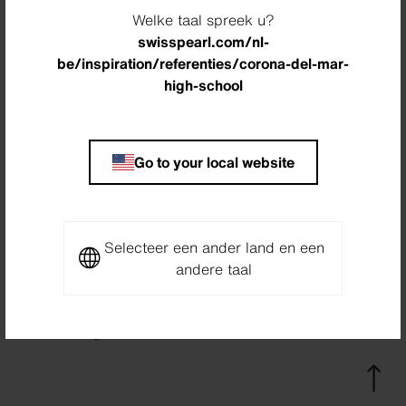
Welke taal spreek u?
Partner
swisspearl.com/nl-
Cal Pac Sheet Metal Inc., Santa Ana, USA
be/inspiration/referenties/corona-del-mar-
high-school
Photographer
Nils Timm, Los Angeles, USA
Go to your local website
Downloads
Project Sheet Corona del Mar High
Selecteer een ander land en een
School
andere taal
PDF
3,8 MB
Terug naar overzicht