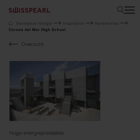
Swisspearl België
Inspiration
Referenties
Corona del Mar High School
Gevel
Dak
Overzicht
Bouw
Interieur
Downloads
Bedrijf
Services
Inspiration
Staal bestellen
Duurzaamheid
Hoge energieprestaties